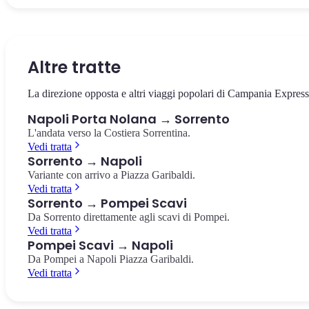
La via che taglia in due il centro storico, patrimonio UNESCO.
Il castello sul mare di Borgo Marinari, simbolo di Napoli. Vista
La più importante collezione di reperti pompeiani al mondo, a 10
Chiese barocche, presepi artigianali e pizzerie storiche.
panoramica sul Golfo e su Vesuvio.
minuti dalla Stazione Centrale.
Spaccanapoli
Castel dell'Ovo
Museo Archeologico Nazionale
Altre tratte
La direzione opposta e altri viaggi popolari di Campania Express
Napoli Porta Nolana → Sorrento
L'andata verso la Costiera Sorrentina.
Vedi tratta
Sorrento → Napoli
Variante con arrivo a Piazza Garibaldi.
Vedi tratta
Sorrento → Pompei Scavi
Da Sorrento direttamente agli scavi di Pompei.
Vedi tratta
Pompei Scavi → Napoli
Da Pompei a Napoli Piazza Garibaldi.
Vedi tratta