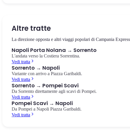
La via che taglia in due il centro storico, patrimonio UNESCO.
Il castello sul mare di Borgo Marinari, simbolo di Napoli. Vista
La più importante collezione di reperti pompeiani al mondo, a 10
Chiese barocche, presepi artigianali e pizzerie storiche.
panoramica sul Golfo e su Vesuvio.
minuti dalla Stazione Centrale.
Spaccanapoli
Castel dell'Ovo
Museo Archeologico Nazionale
Altre tratte
La direzione opposta e altri viaggi popolari di Campania Express
Napoli Porta Nolana → Sorrento
L'andata verso la Costiera Sorrentina.
Vedi tratta
Sorrento → Napoli
Variante con arrivo a Piazza Garibaldi.
Vedi tratta
Sorrento → Pompei Scavi
Da Sorrento direttamente agli scavi di Pompei.
Vedi tratta
Pompei Scavi → Napoli
Da Pompei a Napoli Piazza Garibaldi.
Vedi tratta