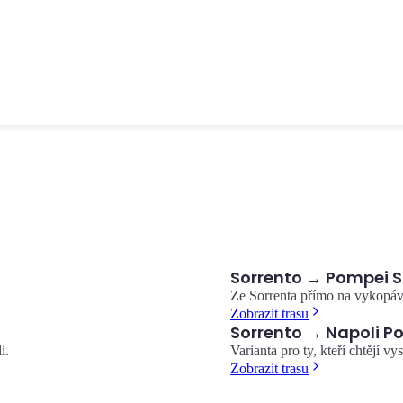
dvě
Hrad u moře ve čtvrti Borgo Marinari, symbol Neapole. Panorama
e.
výhled na záliv a Vesuv.
Castel dell'Ovo
Sorrento → Pompei S
Ze Sorrenta přímo na vykopá
Zobrazit trasu
Sorrento → Napoli P
i.
Varianta pro ty, kteří chtějí v
Zobrazit trasu