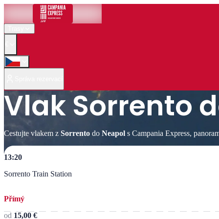
Trasy
€
Správa rezervací
Vlak Sorrento 
Cestujte vlakem z
Sorrento
do
Neapol
s Campania Express, panoramat
13:20
Sorrento Train Station
Přímý
od
15,00 €