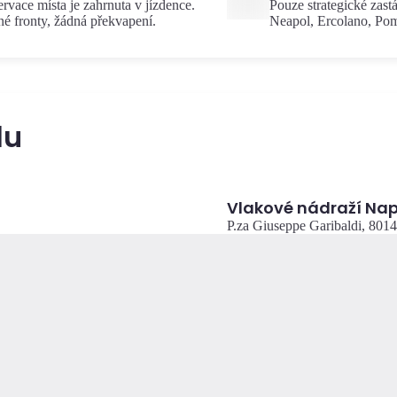
rvace místa je zahrnuta v jízdence.
Pouze strategické zast
é fronty, žádná překvapení.
Neapol, Ercolano, Pom
du
Vlakové nádraží Napo
P.za Giuseppe Garibaldi, 801