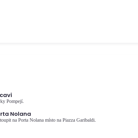
tický
Nejdůležitější sbírka pompejských artefaktů na světě, 10 minut od
Hlavního nádraží.
Museo Archeologico Nazionale
cavi
vky Pompejí.
orta Nolana
ystoupit na Porta Nolana místo na Piazza Garibaldi.