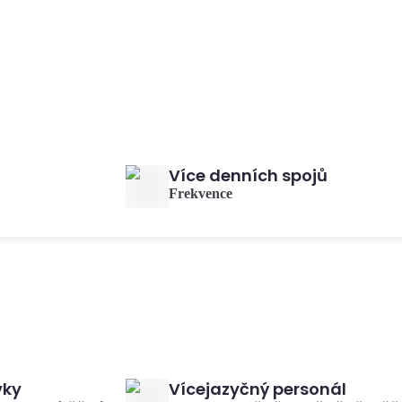
Více denních spojů
Frekvence
vky
Vícejazyčný personál