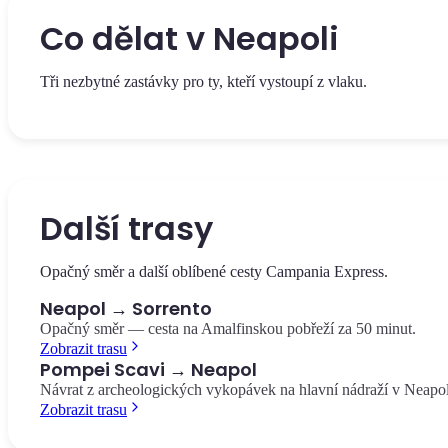
Co dělat v Neapoli
Tři nezbytné zastávky pro ty, kteří vystoupí z vlaku.
Ulice, která rozděluje historické centrum, památku UNESCO, na 
části. Barokní kostely, ručně vyráběné betlémy a historické pizzeri
Spaccanapoli
Další trasy
Opačný směr a další oblíbené cesty Campania Express.
Neapol → Sorrento
Opačný směr — cesta na Amalfinskou pobřeží za 50 minut.
Zobrazit trasu
Pompei Scavi → Neapol
Návrat z archeologických vykopávek na hlavní nádraží v Neapol
Zobrazit trasu