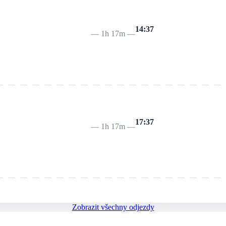
14:37
—
1h 17m
—
17:37
—
1h 17m
—
Zobrazit všechny odjezdy