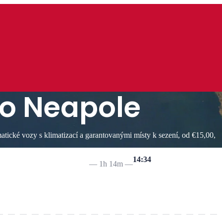
do Neapole
ické vozy s klimatizací a garantovanými místy k sezení, od €15,00,
14:34
—
1h 14m
—