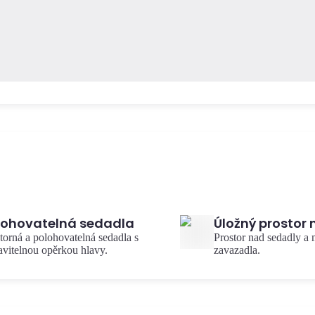
lohovatelná sedadla
Úložný prostor
torná a polohovatelná sedadla s
Prostor nad sedadly a
avitelnou opěrkou hlavy.
zavazadla.