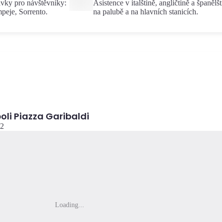
ávky pro návštěvníky:
Asistence v italštině, angličtině a španělš
peje, Sorrento.
na palubě a na hlavních stanicích.
li Piazza Garibaldi
42
Loading...