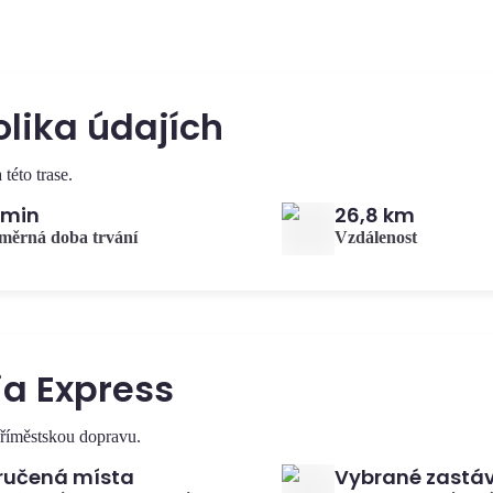
lika údajích
této trase.
 min
26,8 km
měrná doba trvání
Vzdálenost
a Express
příměstskou dopravu.
ručená místa
Vybrané zastá