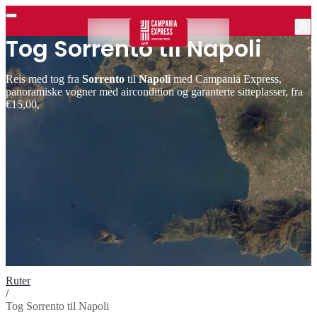
Tog Sorrento til Napoli
Reis med tog fra
Sorrento
til
Napoli
med Campania Express,
panoramiske vogner med aircondition og garanterte sitteplasser, fra
€15,00,
Ruter
/
Tog Sorrento til Napoli