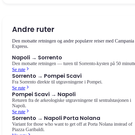
Veien som deler det historiske sentrum i to, et UNESCO
Slottet ved sjøen i Borgo Marinari, et symbol på Napoli.
Den viktigste samlingen av pompeianske gjenstander i verden, 10
verdensarvsted. Barokkirker, håndlagde krybber og historiske
Panoramautsikt over bukten og Vesuv.
minutter fra sentralstasjonen.
pizzeriaer.
Castel dell'Ovo
Museo Archeologico Nazionale
Andre ruter
Spaccanapoli
Den motsatte retningen og andre populære reiser med Campania
Express.
Napoli → Sorrento
Den motsatte retningen — turen til Sorrento-kysten på 50 minutte
Se rute
Sorrento → Pompei Scavi
Fra Sorrento direkte til utgravningene i Pompei.
Se rute
Pompei Scavi → Napoli
Returen fra de arkeologiske utgravningene til sentralstasjonen i
Napoli.
Se rute
Sorrento → Napoli Porta Nolana
Variant for those who want to get off at Porta Nolana instead of
Piazza Garibaldi.