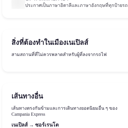
ประกาศเป็นภาษาอิตาลีและภาษาอังกฤษที่ทุกป้ายรถ
สิ่งที่ต้องทำในเมืองเนเปิลส์
สามสถานที่ที่ไม่ควรพลาดสำหรับผู้ที่ลงจากรถไฟ
ถนนที่ตัดผ่านใจกลางเมืองเก่า ซึ่งเป็นมรดกโลก UNESCO โบ
ปราสาทริมทะเลที่ Borgo Marinari เป็นสัญลักษณ์ของเนเปิลส์ 
คอลเลกชันสิ่งประดิษฐ์จากปอมเปอีที่สำคัญที่สุดในโลก ห่าง
บาโรก กำแพงอันวิจิตรงดงาม และร้านพิซซ่าประวัติศาสตร์
มองพาโนรามาของอ่าวและภูเขาไฟเวซูเวียส
สถานีรถไฟกลางเพียง 10 นาที
Spaccanapoli
Castel dell'Ovo
Museo Archeologico Nazionale
เส้นทางอื่น
เส้นทางตรงกันข้ามและการเดินทางยอดนิยมอื่น ๆ ของ
Campania Express
เนเปิลส์ → ซอร์เรนโต