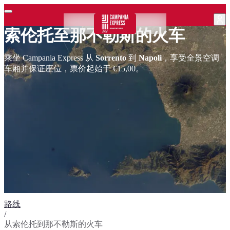
索伦托至那不勒斯的火车
乘坐 Campania Express 从
Sorrento
到
Napoli
，享受全景空调
车厢并保证座位，票价起始于 €15,00。
路线
/
从索伦托到那不勒斯的火车