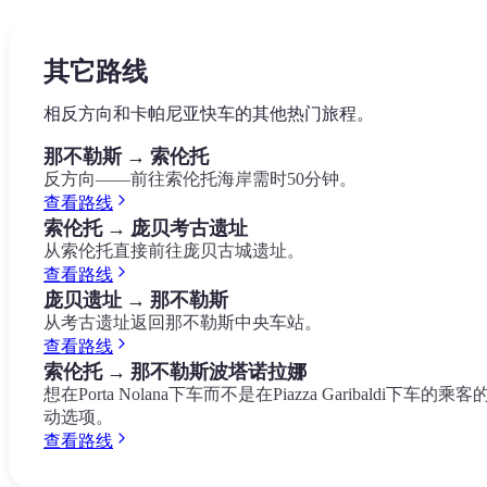
店。
Museo Archeologico Nazionale
Castel dell'Ovo
其它路线
Spaccanapoli
相反方向和卡帕尼亚快车的其他热门旅程。
那不勒斯 → 索伦托
反方向——前往索伦托海岸需时50分钟。
查看路线
索伦托 → 庞贝考古遗址
从索伦托直接前往庞贝古城遗址。
查看路线
庞贝遗址 → 那不勒斯
从考古遗址返回那不勒斯中央车站。
查看路线
索伦托 → 那不勒斯波塔诺拉娜
想在Porta Nolana下车而不是在Piazza Garibaldi下车的乘客
动选项。
查看路线