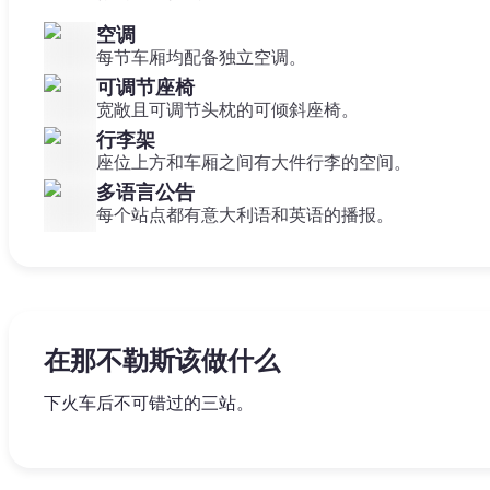
空调
每节车厢均配备独立空调。
可调节座椅
宽敞且可调节头枕的可倾斜座椅。
行李架
座位上方和车厢之间有大件行李的空间。
多语言公告
每个站点都有意大利语和英语的播报。
在那不勒斯该做什么
下火车后不可错过的三站。
将历史中心一分为二的道路，是联合国教科文组织的世界
博尔戈·马里纳里海边的城堡，象征着那不勒斯。全景俯瞰
世界上最重要的庞贝文物收藏，距中央车站仅10分钟。
产。巴洛克风格教堂、手工艺耶稣诞生场景和历史悠久的
湾和维苏威火山。