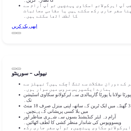
کا نظارہ کریں۔
ب آپ اہرکولانو اسکاوی پہنچیں تو آپ آرام سے
نا سفر جاری رکھ سکتے ہیں یا مقامی عجائبات
کا لطف اٹھا سکتے ہیں۔
ابھی بک کریں
نیپولی - سورینٹو
 کے دوران مشکلات سے تنگ آچکے ہیں؟ نیپلز سے
ہمارے ایکسپریس سروس میں سوار ہوں۔
پورٹا نولانا یا پورٹا گاریبالدی سے ایرکولانو سکاوی اسٹیشن
تک۔
ہر 3 گھنٹے میں ایک ٹرین کے ساتھ، اپنی منزل صرف 18 منٹ
میں بلا کسی پریشانی کے پہنچیں۔
آرام دہ ایئر کنڈیشنڈ بسوں سے شہری مناظر اور
ویسوویوس کی شاندار منظر کشی کا لطف اٹھائیں۔
ایرکولانو سکاوی پہنچیں، تو آپ سفر جاری رکھ