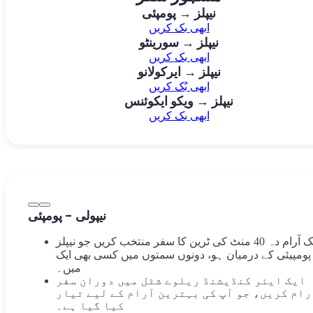
نیپلز → پومپئی
ابھی بک کریں
نیپلز → سورینٹو
ابھی بک کریں
نیپلز → ایرکولانو
ابھی بُک کریں
نیپلز → ویکو ایکوئنس
ابھی بک کریں
نیپولی - پومپئی
ایک آرام دہ 40 منٹ کی ٹرین کا سفر منتخب کریں جو نیپلز
 پومپیئی کے درمیان ہو، دونوں سمتوں میں کسی بھی ایک
میں۔
ایک ایئر کنڈیشنڈ ریلوے شٹل میں دوران سفر
رام کریں، جو آپ کی بہترین آرام کے لیے تیار
کیا گیا ہے۔