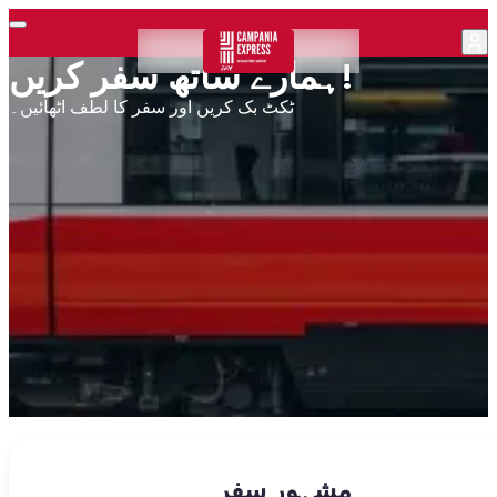
ہمارے ساتھ سفر کریں!
ٹکٹ بک کریں اور سفر کا لطف اٹھائیں۔
مشہور سفر