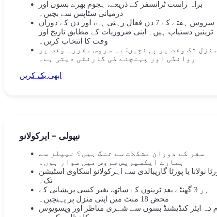
براہ راست ٹرانسفر کے ذریعے، ہجوم بھرے بسوں اور
درمیانی سٹاپس سے بچیں۔
یہ سروس ہفتے کے 7 دن فعال رہتی ہے، اور دن کے دوران
ٹرینیں دستیاب ہیں۔ اپنی ضروریات کے مطابق تاریخ اور
وقت کا انتخاب کریں۔
نزل تک وقت پر پہنچیں: یہ سروس مقررہ وقت پر
روانگی اور پہنچنے کی گارنٹی دیتی ہے۔
ابھی بک کریں
نیپولی - ایرکولانو
سفر کے دوران مشکلات سے تنگ ہیں؟ نیپلز سے
ہمارے ایکسپریس سروس میں سوار ہوں۔
رٹا نولانا یا پورٹا گاریبالدی سے اہرکولانو اسکاوی اسٹیشن
تک۔
ہر 3 گھنٹے بعد ٹرینوں کے ساتھ، بغیر کسی پریشانی کے
محض 18 منٹ میں اپنی منزل پر پہنچیں۔
م دہ ایئر کنڈیشنڈ بسوں سے شہری مناظر اور ویسویوس