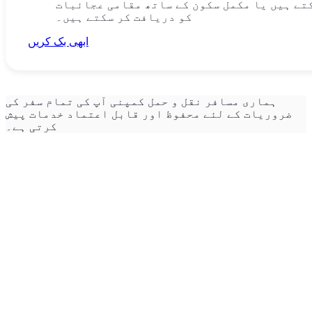
تے ہیں یا مکمل سکون کے ساتھ مقامی عجائبات
کو دریافت کر سکتے ہیں۔
ابھی بک کریں
ہماری مسافر نقل و حمل کمپنی آپ کی تمام سفر کی
ضروریات کے لئے محفوظ اور قابل اعتماد خدمات پیش
کرتی ہے۔