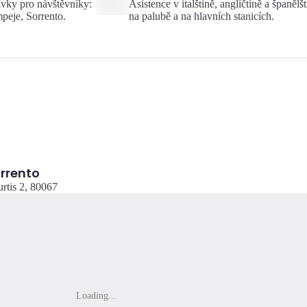
ávky pro návštěvníky:
Asistence v italštině, angličtině a španělš
peje, Sorrento.
na palubě a na hlavních stanicích.
orrento
urtis 2, 80067
Loading...