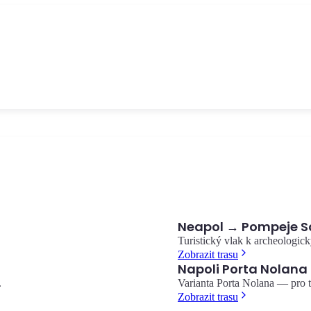
Starověká přírodní rokle v srdci Sorrenta, s pozůstatky starých mlý
a.
obklopených středomořskou vegetací.
Vallone dei Mulini
Neapol → Pompeje S
Turistický vlak k archeologi
Zobrazit trasu
Napoli Porta Nolana
.
Varianta Porta Nolana — pro ty
Zobrazit trasu