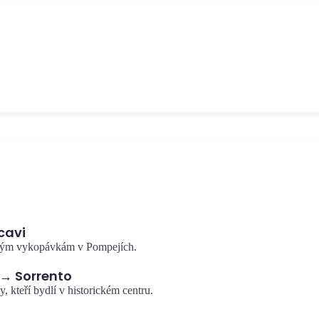
nů
Konec Sorrentského poloostrova, chráněná mořská rezervace s
výhledem na Capri a souostroví. Ohromující vyhlídkový bod.
Punta Campanella
cavi
ckým vykopávkám v Pompejích.
 → Sorrento
, kteří bydlí v historickém centru.