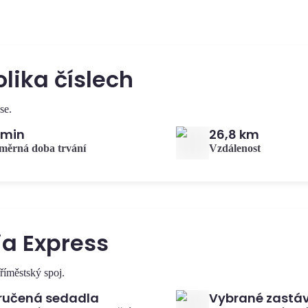
lika číslech
se.
 min
26,8 km
měrná doba trvání
Vzdálenost
a Express
říměstský spoj.
ručená sedadla
Vybrané zastá