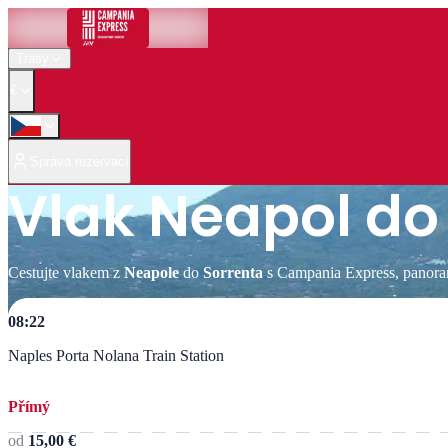
Trasy
€
Správa rezervací
Vlak Neapol do
Cestujte vlakem z
Neapole
do
Sorrenta
s Campania Express, panorama
08:22
Naples Porta Nolana Train Station
Přímý
od
15,00 €