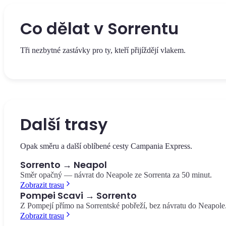
Co dělat v Sorrentu
Tři nezbytné zastávky pro ty, kteří přijíždějí vlakem.
Hlavní náměstí Sorrenta, věnované básníkovi Torquatu Tassovi.
Historické kavárny, výhled na citronové háje a začátek Corso Itali
Piazza Tasso
Další trasy
Opak směru a další oblíbené cesty Campania Express.
Sorrento → Neapol
Směr opačný — návrat do Neapole ze Sorrenta za 50 minut.
Zobrazit trasu
Pompei Scavi → Sorrento
Z Pompejí přímo na Sorrentské pobřeží, bez návratu do Neapole
Zobrazit trasu