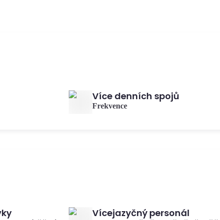
Více denních spojů
Frekvence
vky
Vícejazyčný personál