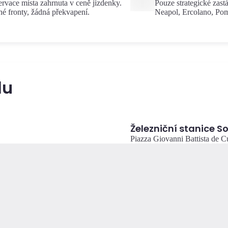
rvace místa zahrnuta v ceně jízdenky.
Pouze strategické zast
é fronty, žádná překvapení.
Neapol, Ercolano, Pom
du
Železniční stanice S
Piazza Giovanni Battista de C