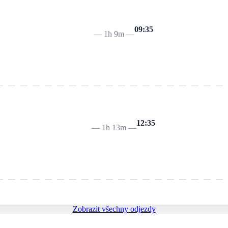
09:35
—
1h 9m
—
12:35
—
1h 13m
—
Zobrazit všechny odjezdy