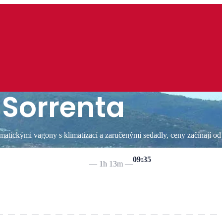
 Sorrenta
tickými vagony s klimatizací a zaručenými sedadly, ceny začínají od
09:35
—
1h 13m
—