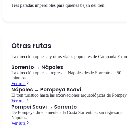
Tres paradas imperdibles para quienes bajan del tren.
La plaza central de Sorrento, dedicada al poeta Torquato Tasso. C
El antiguo valle natural en el corazón de Sorrento, con los restos d
El extremo de la Península Sorrentina, reserva marina protegida c
históricos, vista a los limoneros y el inicio del Corso Italia.
antiguos molinos envueltos por la vegetación mediterránea.
vista a Capri y el archipiélago. Punto panorámico impresionante.
Piazza Tasso
Vallone dei Mulini
Punta Campanella
Otras rutas
La dirección opuesta y otros viajes populares de Campania Expr
Sorrento → Nápoles
La dirección opuesta: regresa a Nápoles desde Sorrento en 50
minutos.
Ver ruta
Nápoles → Pompeya Scavi
El tren turístico hasta las excavaciones arqueológicas de Pompey
Ver ruta
Pompei Scavi → Sorrento
De Pompeya directamente a la Costa Sorrentina, sin regresar a
Nápoles.
Ver ruta