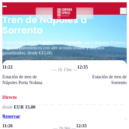
Tren de Nápoles a
Sorrento
Viaja en tren desde
Nápoles
hasta
Sorrento
con Campania Express,
Vagones panorámicos con aire acondicionado y asientos
garantizados, desde €15,00,
11:22
12:35
—
1h 13m
—
Estación de tren de
Estación de tren de
Nápoles Porta Nolana
Sorrento
Directo
desde
EUR 15,00
Reservar
11:26
12:35
—
1h 9m
—