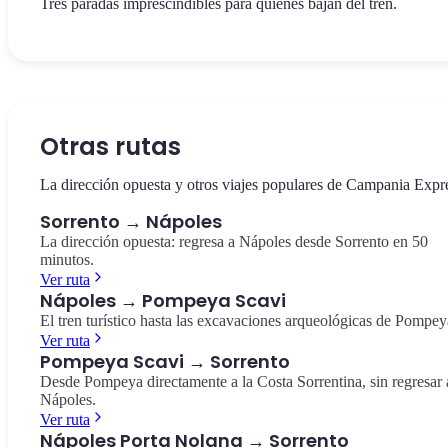
Tres paradas imprescindibles para quienes bajan del tren.
La plaza central de Sorrento, dedicada al poeta Torquato Tasso. C
El antiguo valle natural en el corazón de Sorrento, con los restos d
El extremo de la Península Sorrentina, reserva marina protegida c
históricos, vista a los limoneros y el inicio del Corso Italia.
antiguos molinos envueltos por la vegetación mediterránea.
vista a Capri y el archipiélago. Punto panorámico impresionante.
Piazza Tasso
Vallone dei Mulini
Punta Campanella
Otras rutas
La dirección opuesta y otros viajes populares de Campania Expr
Sorrento → Nápoles
La dirección opuesta: regresa a Nápoles desde Sorrento en 50
minutos.
Ver ruta
Nápoles → Pompeya Scavi
El tren turístico hasta las excavaciones arqueológicas de Pompey
Ver ruta
Pompeya Scavi → Sorrento
Desde Pompeya directamente a la Costa Sorrentina, sin regresar 
Nápoles.
Ver ruta
Nápoles Porta Nolana → Sorrento