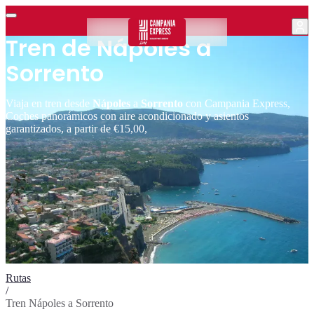
Tren de Nápoles a
Sorrento
Viaja en tren desde
Nápoles
a
Sorrento
con Campania Express,
Coches panorámicos con aire acondicionado y asientos
garantizados, a partir de €15,00,
Rutas
/
Tren Nápoles a Sorrento