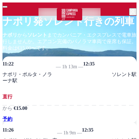
ナポリ発ソレント行きの列車
ナポリ
から
ソレント
までカンパニア・エクスプレスで電車旅
行しませんか。エアコン完備のパノラマ車両で座席も保証。
料金は€15,00〜です。
11:22
12:35
—
1h 13m
—
ナポリ・ポルタ・ノラ
ソレント駅
ーナ駅
直行
から
€15.00
予約
11:26
12:35
—
1h 9m
—