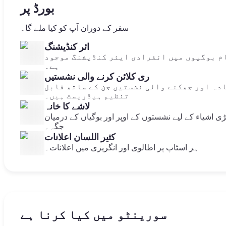
بورڈ پر
سفر کے دوران آپ کو کیا ملے گا۔
ائر کنڈیشنگ
م بوگیوں میں انفرادی ایئر کنڈیشنگ موجود
ہے۔
ری کلائن کرنے والی نشستیں
دہ اور جھکنے والی نشستیں جن کے ساتھ قابل
تنظیم ہیڈریسٹ ہیں۔
لاشے کا خانہ
ڑی اشیاء کے لیے نشستوں کے اوپر اور بوگیاں کے درمیان
جگہ۔
کثیر اللسان اعلانات
ہر اسٹاپ پر اطالوی اور انگریزی میں اعلانات۔
سورینٹو میں کیا کرنا ہے