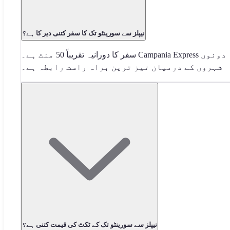
نیپلز سے سورینٹو تک کا سفر کتنی دیر کا ہے؟
سفر کا دورانیہ تقریباً 50 منٹ ہے۔ Campania Express دونوں
شہروں کے درمیان تیز ترین براہ راست رابطہ ہے۔
نیپلز سے سورینٹو تک کے ٹکٹ کی قیمت کتنی ہے؟