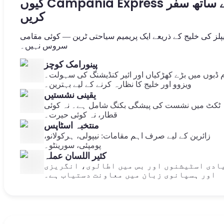
کیوں Campania Express کے ساتھ سفر
کریں
یپلز کی خلیج کے ذریعے ایک پریمیم سیاحتی ٹرین — کوئی مقامی
سروس نہیں۔
پینورامک کوچز
م ڈبوں میں بڑے کھڑکیاں اور ائیر کنڈیشنگ کی سہولت۔
ویزوو اور خلیج کا نظارہ کرنے کے لیے بہترین۔
یقینی نشستیں
ٹکٹ میں نشست کی پیشگی بکنگ شامل ہے۔ نہ کوئی
قطار، نہ کوئی حیرت۔
منتخبہ اسٹاپس
زائرین کے لیے صرف اہم مقامات: نیپولی، ہرکولانو،
پومپئی، سورینٹو۔
کثیر اللسان عملہ
ادی اسٹیشنوں اور بس میں اطالوی، انگریزی
اور ہسپانوی زبان میں معاونت دستیاب ہے۔