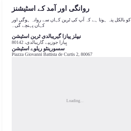
روانگی اور آمد کے اسٹیشنز
و بالکل پتہ ہوتا ہے کہ آپ کی ٹرین کہاں سے روانہ ہوگی اور
کہاں پہنچے گی۔
نیپلز پیازا گیریبالدی ٹرین اسٹیشن
پِیازا جوزیپے گاریبالدی، 80142
سسورینٹو ریلوے اسٹیشن
Piazza Giovanni Battista de Curtis 2, 80067
Loading...