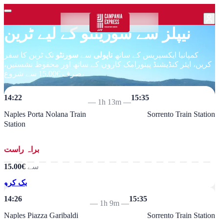
نیپلز سے سورینٹو کے لیے ٹرین
کمپانیا ایکسپریس کے ساتھ
ناپولی
سے
سورنٹو
تک ٹرین کا سفر
کریں، ایئر کنڈیشنڈ پینورامک کاروں کے ساتھ اور محفوظ نشستیں،
صرف €15,00 سے شروع،
14:22
15:35
—
1h 13m
—
Naples Porta Nolana Train
Sorrento Train Station
Station
براہ راست
سے
€15.00
بک کرو
14:26
15:35
—
1h 9m
—
Naples Piazza Garibaldi
Sorrento Train Station