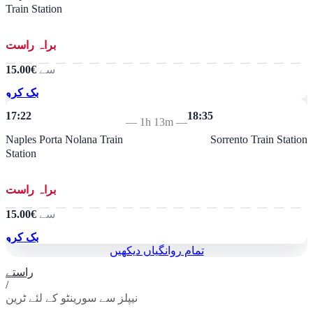
Train Station
براہ راست
سے
€15.00
بک کرو
17:22
18:35
—
1h 13m
—
Naples Porta Nolana Train
Sorrento Train Station
Station
براہ راست
سے
€15.00
بک کرو
تمام روانگیاں دیکھیں
راستے
/
نیپلز سے سورینٹو کے لئے ٹرین