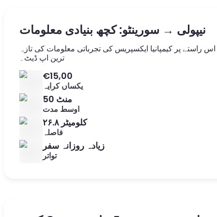
نیپولی → سورینٹو: کچھ بنیادی معلومات
اس راستے پر کیمپانیا ایکسپریس کی تجرباتی معلومات کی تازہ
ترین اپ ڈیٹ۔
€15,00
یکساں کرایہ
50 منٹ
اوسط مدت
۲۶.۸ کلومیٹر
فاصلہ
زیادہ روزانہ سفر
تواتر