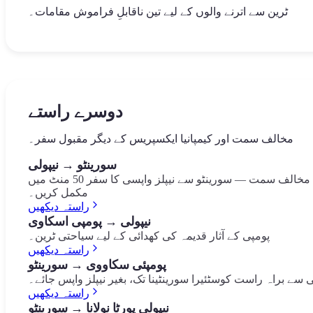
ٹرین سے اترنے والوں کے لیے تین ناقابلِ فراموش مقامات۔
رینٹو کے دل میں قدرتی وادی، جہاں قدیم چکیوں کے
نٹو کا مرکزی چوک، جو شاعر تورکواتو تاسو کے نام سے منسوب
پینینسولا سورینٹینا کا آخری حصہ، کیپری اور جزیرہ نما کا نظارہ
کھنڈرات بحیرہ روم کے نباتات سے گھرے ہوئے ہیں۔
ہے۔ تاریخی کیفے، لیموں کے باغات کا منظر اور کورسو اٹالیا کا
کرنے والا محفوظ سمندری ذخیرہ۔ دلکش نظارے کا مقام۔
آغاز۔
Vallone dei Mulini
Punta Campanella
دوسرے راستے
Piazza Tasso
مخالف سمت اور کیمپانیا ایکسپریس کے دیگر مقبول سفر۔
سورینٹو → نیپولی
مخالف سمت — سورینٹو سے نیپلز واپسی کا سفر 50 منٹ میں
مکمل کریں۔
راستہ دیکھیں
نیپولی → پومپی اسکاوی
پومپی کے آثار قدیمہ کی کھدائی کے لیے سیاحتی ٹرین۔
راستہ دیکھیں
پومپئی سکاووی → سورینٹو
ی سے براہ راست کوسٹئیرا سورینٹینا تک، بغیر نیپلز واپس جائے۔
راستہ دیکھیں
نیپولی پورٹا نولانا → سورینٹو