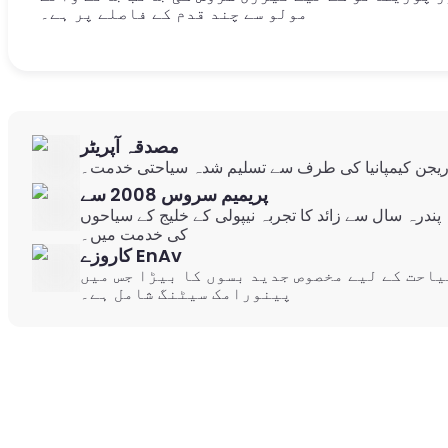
مولو سے چند قدم کے فاصلے پر ہے۔
مصدقہ آپریٹر
یجن کیمپانیا کی طرف سے تسلیم شدہ سیاحتی خدمت۔
پریمیم سروس 2008 سے
پندرہ سال سے زائد کا تجربہ نیپولی کے خلیج کے سیاحوں
کی خدمت میں۔
کاروزے EnAv
یاحت کے لیے مخصوص جدید بسوں کا بیڑا جس میں
پینورامک سیٹنگ شامل ہے۔