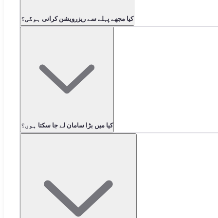
کیا مجھے پہلے سے ریزرویشن کرانی ہوگی؟
کیا میں بڑا سامان لے جا سکتا ہوں؟