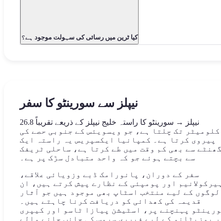
کیا ٹرین میں رسائی کی سہولت موجود ہے؟
نیپلز سے سورینٹو کا سفر
نیپلز → سورینٹو کا راستہ خلیج نیپلز کے ذریعے تقریباً 26.8
کلومیٹر تک چلتا ہے، جو ویسویئس کے جنوبی حصے کی
پیروی کرتا ہے۔ کمپانیا ایکسپریس یہ راستہ ایک
ھنٹے سے بھی کم وقت میں طے کرتا ہے، ساحلی ٹریفک
سے بچتے ہوئے جو کہ واحد متبادل سڑک پر ہے۔
سفر کے دوران، پانورامک ڈبے وزویائی علاقے،
یرکولانیم اور پومپئی کے نظارے پیش کرتے ہیں، ان
لوگوں کے لیے منتخب اسٹاپ بھی موجود ہیں جو آثار
قدیمہ کی کھدائی کو دریافت کرنا چاہتے ہیں۔
رینٹو پہنچنے پر، اسٹیشن پیازا ٹاسو اور کیپری
 پوزیٹانو کے لیے فیرری سروس کی جانب جانے والے