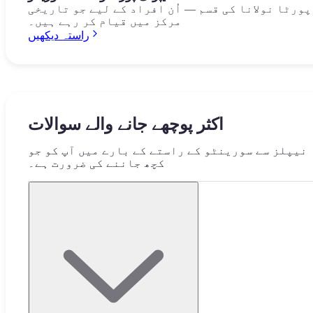
پورٹا نولانا کی قسم — اُن افراد کے لیے جو تاریخی
مرکز میں قیام کر رہے ہیں۔
راستہ دیکھیں
اکثر پوچھے جانے والے سوالات
نیپلز سے سورینٹو کے راستے کے بارے میں آپ کو جو
کچھ جاننے کی ضرورت ہے۔