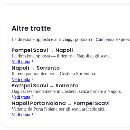
Il cuore della città antica, circondato dai templi e dalla basilica. Il
La villa suburbana con i celebri affreschi rossi del culto dionisiaco,
Il più antico anfiteatro romano in muratura conosciuto, costruito
punto da cui partire per esplorare gli scavi.
pochi passi dalla stazione.
nell'80 a.C. Capienza di 20.000 spettatori.
Foro di Pompei
Villa dei Misteri
Anfiteatro di Pompei
Altre tratte
La direzione opposta e altri viaggi popolari di Campania Express
Pompei Scavi → Napoli
La direzione opposta — il rientro a Napoli dagli scavi.
Vedi tratta
Napoli → Sorrento
Il treno panoramico per la Costiera Sorrentina.
Vedi tratta
Pompei Scavi → Sorrento
Dagli scavi direttamente in Costiera, senza tornare a Napoli.
Vedi tratta
Napoli Porta Nolana → Pompei Scavi
Variante da Porta Nolana per gli scavi archeologici.
Vedi tratta