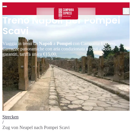
Treno Napoli per Pompei
Scavi
Viaggia in treno da
Napoli
a
Pompei
con Campania Express,
Carrozze panoramiche con aria condizionata e posti a sedere
garantiti, tariffa unica €15,00,
Strecken
/
Zug von Neapel nach Pompei Scavi