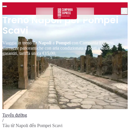
Treno Napoli per Pompei
Scavi
Viaggia in treno da
Napoli
a
Pompei
con Campania Express,
Carrozze panoramiche con aria condizionata e posti a sedere
garantiti, tariffa unica €15,00,
Tuyến đường
/
Tàu từ Napoli đến Pompei Scavi