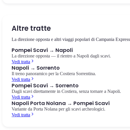
Il cuore della città antica, circondato dai templi e dalla basilica. Il
La villa suburbana con i celebri affreschi rossi del culto dionisiaco,
Il più antico anfiteatro romano in muratura conosciuto, costruito
punto da cui partire per esplorare gli scavi.
pochi passi dalla stazione.
nell'80 a.C. Capienza di 20.000 spettatori.
Foro di Pompei
Villa dei Misteri
Anfiteatro di Pompei
Altre tratte
La direzione opposta e altri viaggi popolari di Campania Express
Pompei Scavi → Napoli
La direzione opposta — il rientro a Napoli dagli scavi.
Vedi tratta
Napoli → Sorrento
Il treno panoramico per la Costiera Sorrentina.
Vedi tratta
Pompei Scavi → Sorrento
Dagli scavi direttamente in Costiera, senza tornare a Napoli.
Vedi tratta
Napoli Porta Nolana → Pompei Scavi
Variante da Porta Nolana per gli scavi archeologici.
Vedi tratta