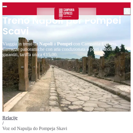
Treno Napoli per Pompei
Scavi
Viaggia in treno da
Napoli
a
Pompei
con Campania Express,
Carrozze panoramiche con aria condizionata e posti a sedere
garantiti, tariffa unica €15,00,
Relacije
/
Voz od Napulja do Pompeja Skavi