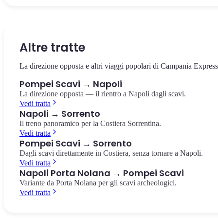
Il cuore della città antica, circondato dai templi e dalla basilica. Il
La villa suburbana con i celebri affreschi rossi del culto dionisiaco,
Il più antico anfiteatro romano in muratura conosciuto, costruito
punto da cui partire per esplorare gli scavi.
pochi passi dalla stazione.
nell'80 a.C. Capienza di 20.000 spettatori.
Foro di Pompei
Villa dei Misteri
Anfiteatro di Pompei
Altre tratte
La direzione opposta e altri viaggi popolari di Campania Express
Pompei Scavi → Napoli
La direzione opposta — il rientro a Napoli dagli scavi.
Vedi tratta
Napoli → Sorrento
Il treno panoramico per la Costiera Sorrentina.
Vedi tratta
Pompei Scavi → Sorrento
Dagli scavi direttamente in Costiera, senza tornare a Napoli.
Vedi tratta
Napoli Porta Nolana → Pompei Scavi
Variante da Porta Nolana per gli scavi archeologici.
Vedi tratta