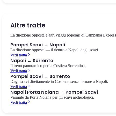
Il cuore della città antica, circondato dai templi e dalla basilica. Il
La villa suburbana con i celebri affreschi rossi del culto dionisiaco,
Il più antico anfiteatro romano in muratura conosciuto, costruito
punto da cui partire per esplorare gli scavi.
pochi passi dalla stazione.
nell'80 a.C. Capienza di 20.000 spettatori.
Foro di Pompei
Villa dei Misteri
Anfiteatro di Pompei
Altre tratte
La direzione opposta e altri viaggi popolari di Campania Express
Pompei Scavi → Napoli
La direzione opposta — il rientro a Napoli dagli scavi.
Vedi tratta
Napoli → Sorrento
Il treno panoramico per la Costiera Sorrentina.
Vedi tratta
Pompei Scavi → Sorrento
Dagli scavi direttamente in Costiera, senza tornare a Napoli.
Vedi tratta
Napoli Porta Nolana → Pompei Scavi
Variante da Porta Nolana per gli scavi archeologici.
Vedi tratta