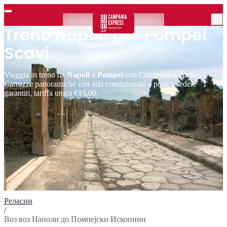
Treno Napoli per Pompei
Scavi
Viaggia in treno da
Napoli
a
Pompei
con Campania Express,
Carrozze panoramiche con aria condizionata e posti a sedere
garantiti, tariffa unica €15,00,
Реласии
/
Воз воз Наполи до Помпеjски Ископини