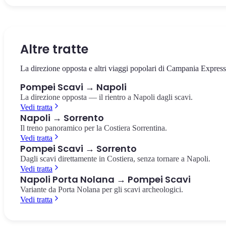
Il cuore della città antica, circondato dai templi e dalla basilica. Il
La villa suburbana con i celebri affreschi rossi del culto dionisiaco,
Il più antico anfiteatro romano in muratura conosciuto, costruito
punto da cui partire per esplorare gli scavi.
pochi passi dalla stazione.
nell'80 a.C. Capienza di 20.000 spettatori.
Foro di Pompei
Villa dei Misteri
Anfiteatro di Pompei
Altre tratte
La direzione opposta e altri viaggi popolari di Campania Express
Pompei Scavi → Napoli
La direzione opposta — il rientro a Napoli dagli scavi.
Vedi tratta
Napoli → Sorrento
Il treno panoramico per la Costiera Sorrentina.
Vedi tratta
Pompei Scavi → Sorrento
Dagli scavi direttamente in Costiera, senza tornare a Napoli.
Vedi tratta
Napoli Porta Nolana → Pompei Scavi
Variante da Porta Nolana per gli scavi archeologici.
Vedi tratta