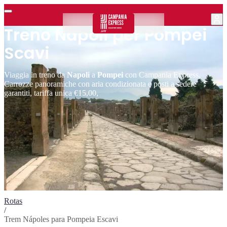
Treno Napoli per Pompei
Scavi
Viaggia in treno da
Napoli
a
Pompei
con Campania Express,
Carrozze panoramiche con aria condizionata e posti a sedere
garantiti, tariffa unica €15,00,
Rotas
/
Trem Nápoles para Pompeia Escavi