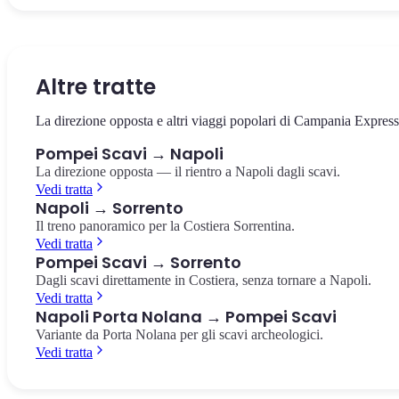
Il cuore della città antica, circondato dai templi e dalla basilica. Il
La villa suburbana con i celebri affreschi rossi del culto dionisiaco,
Il più antico anfiteatro romano in muratura conosciuto, costruito
punto da cui partire per esplorare gli scavi.
pochi passi dalla stazione.
nell'80 a.C. Capienza di 20.000 spettatori.
Foro di Pompei
Villa dei Misteri
Anfiteatro di Pompei
Altre tratte
La direzione opposta e altri viaggi popolari di Campania Express
Pompei Scavi → Napoli
La direzione opposta — il rientro a Napoli dagli scavi.
Vedi tratta
Napoli → Sorrento
Il treno panoramico per la Costiera Sorrentina.
Vedi tratta
Pompei Scavi → Sorrento
Dagli scavi direttamente in Costiera, senza tornare a Napoli.
Vedi tratta
Napoli Porta Nolana → Pompei Scavi
Variante da Porta Nolana per gli scavi archeologici.
Vedi tratta