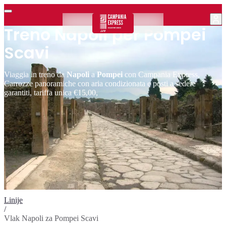
Treno Napoli per Pompei
Scavi
Viaggia in treno da
Napoli
a
Pompei
con Campania Express,
Carrozze panoramiche con aria condizionata e posti a sedere
garantiti, tariffa unica €15,00,
Linije
/
Vlak Napoli za Pompei Scavi