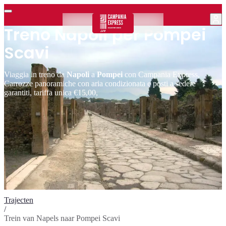
Treno Napoli per Pompei
Scavi
Viaggia in treno da
Napoli
a
Pompei
con Campania Express,
Carrozze panoramiche con aria condizionata e posti a sedere
garantiti, tariffa unica €15,00,
Trajecten
/
Trein van Napels naar Pompei Scavi