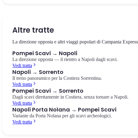
Il cuore della città antica, circondato dai templi e dalla basilica. Il
La villa suburbana con i celebri affreschi rossi del culto dionisiaco,
Il più antico anfiteatro romano in muratura conosciuto, costruito
punto da cui partire per esplorare gli scavi.
pochi passi dalla stazione.
nell'80 a.C. Capienza di 20.000 spettatori.
Foro di Pompei
Villa dei Misteri
Anfiteatro di Pompei
Altre tratte
La direzione opposta e altri viaggi popolari di Campania Express
Pompei Scavi → Napoli
La direzione opposta — il rientro a Napoli dagli scavi.
Vedi tratta
Napoli → Sorrento
Il treno panoramico per la Costiera Sorrentina.
Vedi tratta
Pompei Scavi → Sorrento
Dagli scavi direttamente in Costiera, senza tornare a Napoli.
Vedi tratta
Napoli Porta Nolana → Pompei Scavi
Variante da Porta Nolana per gli scavi archeologici.
Vedi tratta