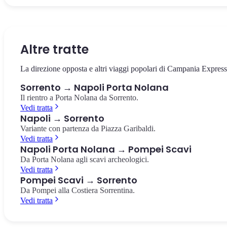
La piazza centrale di Sorrento, dedicata al poeta Torquato Tasso.
L'antico vallone naturale nel cuore di Sorrento, con i resti di antich
L'estremità della Penisola Sorrentina, riserva marina protetta con v
Caffè storici, vista sui limoneti e l'inizio del Corso Italia.
mulini avvolti dalla vegetazione mediterranea.
su Capri e l'arcipelago. Punto panoramico mozzafiato.
Piazza Tasso
Vallone dei Mulini
Punta Campanella
Altre tratte
La direzione opposta e altri viaggi popolari di Campania Express
Sorrento → Napoli Porta Nolana
Il rientro a Porta Nolana da Sorrento.
Vedi tratta
Napoli → Sorrento
Variante con partenza da Piazza Garibaldi.
Vedi tratta
Napoli Porta Nolana → Pompei Scavi
Da Porta Nolana agli scavi archeologici.
Vedi tratta
Pompei Scavi → Sorrento
Da Pompei alla Costiera Sorrentina.
Vedi tratta