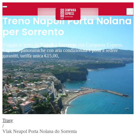
Treno Napoli Porta Nolana
per Sorrento
Viaggia in treno da
Napoli
a
Sorrento
con Campania Express,
Carrozze panoramiche con aria condizionata e posti a sedere
garantiti, tariffa unica €15,00,
Trasy
/
Vlak Neapol Porta Nolana do Sorrenta