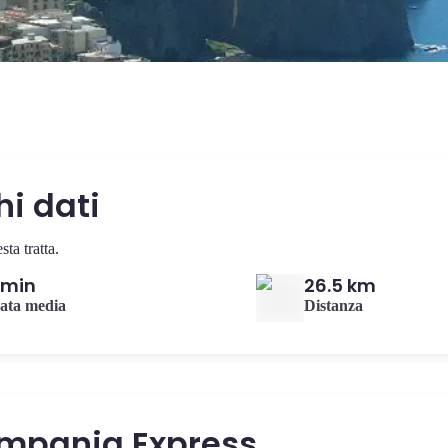
hi dati
ta tratta.
 min
26.5 km
ata media
Distanza
ampania Express