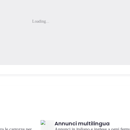
Loading...
Annunci multilingua
tra le carrozze per
Annunci in italiano e inglese a ogni ferma