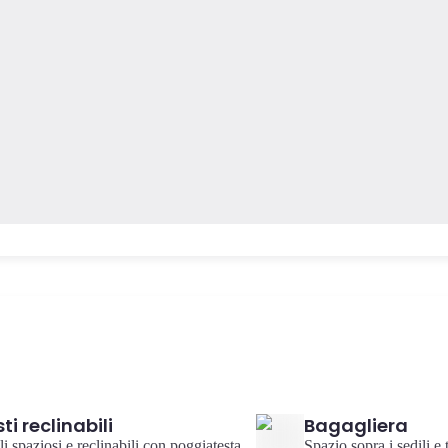
ti reclinabili
Bagagliera
li spaziosi e reclinabili con poggiatesta
Spazio sopra i sedili e 