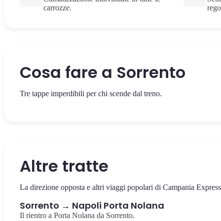
carrozze.
rego
Cosa fare a Sorrento
Tre tappe imperdibili per chi scende dal treno.
La piazza centrale di Sorrento, dedicata al poeta Torquato Tasso. 
storici, vista sui limoneti e l'inizio del Corso Italia.
Piazza Tasso
Altre tratte
La direzione opposta e altri viaggi popolari di Campania Express
Sorrento → Napoli Porta Nolana
Il rientro a Porta Nolana da Sorrento.