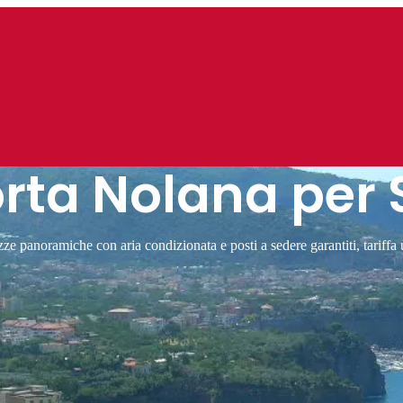
orta Nolana per 
 panoramiche con aria condizionata e posti a sedere garantiti, tariffa