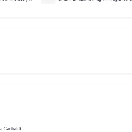
L'estremità della Penisola Sorrentina, riserva marina protetta con vis
su Capri e l'arcipelago. Punto panoramico mozzafiato.
Punta Campanella
a Garibaldi.