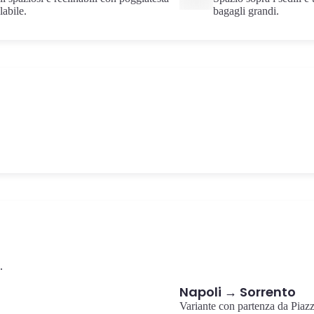
labile.
bagagli grandi.
Caffè
L'antico vallone naturale nel cuore di Sorrento, con i resti di antichi
mulini avvolti dalla vegetazione mediterranea.
Vallone dei Mulini
.
Napoli → Sorrento
Variante con partenza da Piazz