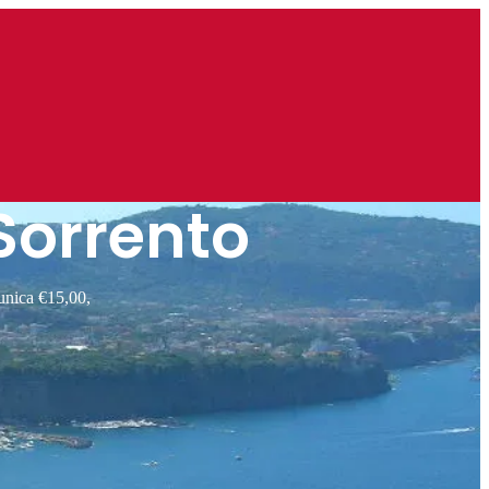
Sorrento
 unica €15,00,