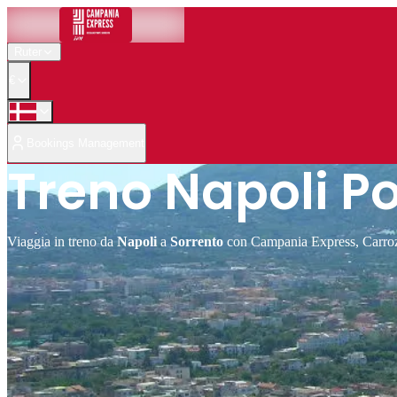
Ruter
€
Bookings Management
Treno Napoli P
Viaggia in treno da
Napoli
a
Sorrento
con Campania Express, Carrozze