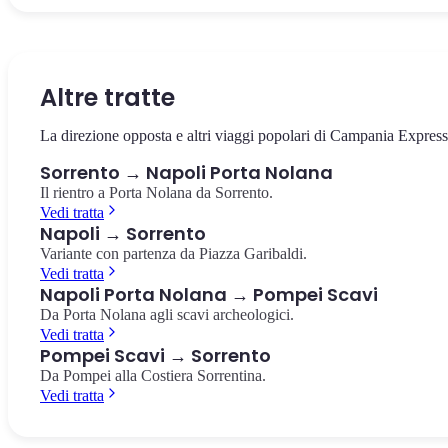
La piazza centrale di Sorrento, dedicata al poeta Torquato Tasso.
L'antico vallone naturale nel cuore di Sorrento, con i resti di antich
L'estremità della Penisola Sorrentina, riserva marina protetta con v
Caffè storici, vista sui limoneti e l'inizio del Corso Italia.
mulini avvolti dalla vegetazione mediterranea.
su Capri e l'arcipelago. Punto panoramico mozzafiato.
Piazza Tasso
Vallone dei Mulini
Punta Campanella
Altre tratte
La direzione opposta e altri viaggi popolari di Campania Express
Sorrento → Napoli Porta Nolana
Il rientro a Porta Nolana da Sorrento.
Vedi tratta
Napoli → Sorrento
Variante con partenza da Piazza Garibaldi.
Vedi tratta
Napoli Porta Nolana → Pompei Scavi
Da Porta Nolana agli scavi archeologici.
Vedi tratta
Pompei Scavi → Sorrento
Da Pompei alla Costiera Sorrentina.
Vedi tratta