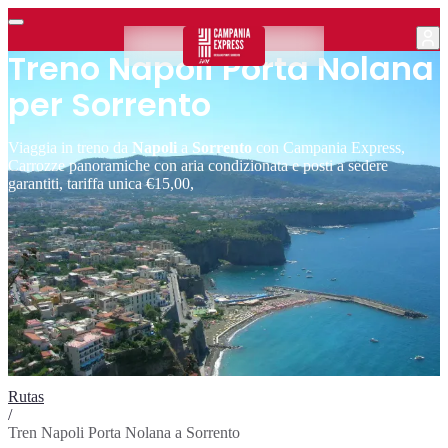
Treno Napoli Porta Nolana
per Sorrento
Viaggia in treno da
Napoli
a
Sorrento
con Campania Express,
Carrozze panoramiche con aria condizionata e posti a sedere
garantiti, tariffa unica €15,00,
Rutas
/
Tren Napoli Porta Nolana a Sorrento