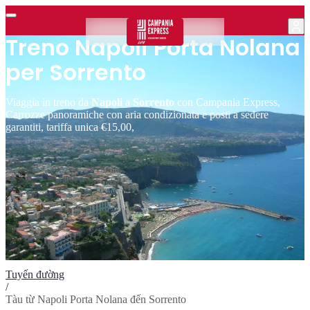
Treno Napoli Porta Nolana
per Sorrento
Viaggia in treno da
Napoli
a
Sorrento
con Campania Express,
Carrozze panoramiche con aria condizionata e posti a sedere
garantiti, tariffa unica €15,00,
Tuyến đường
/
Tàu từ Napoli Porta Nolana đến Sorrento