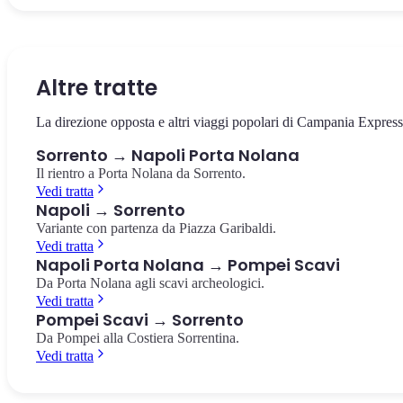
La piazza centrale di Sorrento, dedicata al poeta Torquato Tasso.
L'antico vallone naturale nel cuore di Sorrento, con i resti di antich
L'estremità della Penisola Sorrentina, riserva marina protetta con v
Caffè storici, vista sui limoneti e l'inizio del Corso Italia.
mulini avvolti dalla vegetazione mediterranea.
su Capri e l'arcipelago. Punto panoramico mozzafiato.
Piazza Tasso
Vallone dei Mulini
Punta Campanella
Altre tratte
La direzione opposta e altri viaggi popolari di Campania Express
Sorrento → Napoli Porta Nolana
Il rientro a Porta Nolana da Sorrento.
Vedi tratta
Napoli → Sorrento
Variante con partenza da Piazza Garibaldi.
Vedi tratta
Napoli Porta Nolana → Pompei Scavi
Da Porta Nolana agli scavi archeologici.
Vedi tratta
Pompei Scavi → Sorrento
Da Pompei alla Costiera Sorrentina.
Vedi tratta