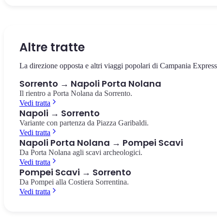
La piazza centrale di Sorrento, dedicata al poeta Torquato Tasso.
L'antico vallone naturale nel cuore di Sorrento, con i resti di antich
L'estremità della Penisola Sorrentina, riserva marina protetta con v
Caffè storici, vista sui limoneti e l'inizio del Corso Italia.
mulini avvolti dalla vegetazione mediterranea.
su Capri e l'arcipelago. Punto panoramico mozzafiato.
Piazza Tasso
Vallone dei Mulini
Punta Campanella
Altre tratte
La direzione opposta e altri viaggi popolari di Campania Express
Sorrento → Napoli Porta Nolana
Il rientro a Porta Nolana da Sorrento.
Vedi tratta
Napoli → Sorrento
Variante con partenza da Piazza Garibaldi.
Vedi tratta
Napoli Porta Nolana → Pompei Scavi
Da Porta Nolana agli scavi archeologici.
Vedi tratta
Pompei Scavi → Sorrento
Da Pompei alla Costiera Sorrentina.
Vedi tratta