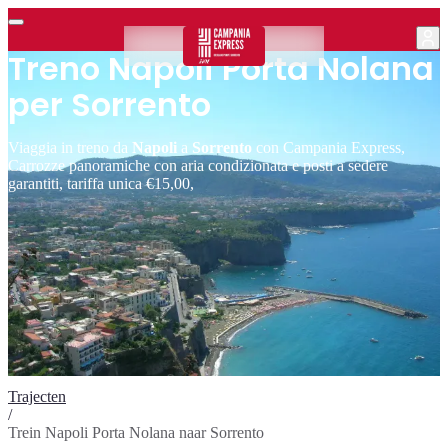
Treno Napoli Porta Nolana
per Sorrento
Viaggia in treno da
Napoli
a
Sorrento
con Campania Express,
Carrozze panoramiche con aria condizionata e posti a sedere
garantiti, tariffa unica €15,00,
Trajecten
/
Trein Napoli Porta Nolana naar Sorrento