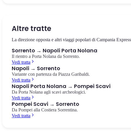
La piazza centrale di Sorrento, dedicata al poeta Torquato Tasso.
L'antico vallone naturale nel cuore di Sorrento, con i resti di antich
L'estremità della Penisola Sorrentina, riserva marina protetta con v
Caffè storici, vista sui limoneti e l'inizio del Corso Italia.
mulini avvolti dalla vegetazione mediterranea.
su Capri e l'arcipelago. Punto panoramico mozzafiato.
Piazza Tasso
Vallone dei Mulini
Punta Campanella
Altre tratte
La direzione opposta e altri viaggi popolari di Campania Express
Sorrento → Napoli Porta Nolana
Il rientro a Porta Nolana da Sorrento.
Vedi tratta
Napoli → Sorrento
Variante con partenza da Piazza Garibaldi.
Vedi tratta
Napoli Porta Nolana → Pompei Scavi
Da Porta Nolana agli scavi archeologici.
Vedi tratta
Pompei Scavi → Sorrento
Da Pompei alla Costiera Sorrentina.
Vedi tratta