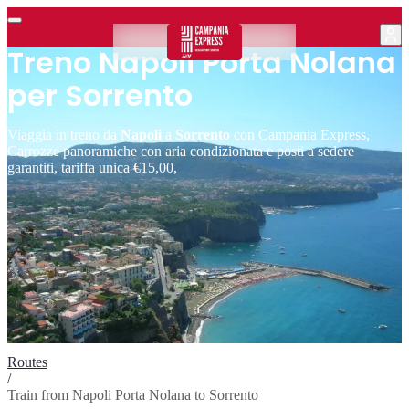
Treno Napoli Porta Nolana
per Sorrento
Viaggia in treno da
Napoli
a
Sorrento
con Campania Express,
Carrozze panoramiche con aria condizionata e posti a sedere
garantiti, tariffa unica €15,00,
Routes
/
Train from Napoli Porta Nolana to Sorrento