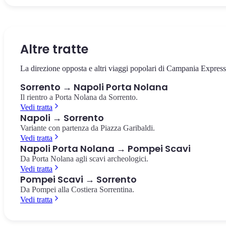
La piazza centrale di Sorrento, dedicata al poeta Torquato Tasso.
L'antico vallone naturale nel cuore di Sorrento, con i resti di antich
L'estremità della Penisola Sorrentina, riserva marina protetta con v
Caffè storici, vista sui limoneti e l'inizio del Corso Italia.
mulini avvolti dalla vegetazione mediterranea.
su Capri e l'arcipelago. Punto panoramico mozzafiato.
Piazza Tasso
Vallone dei Mulini
Punta Campanella
Altre tratte
La direzione opposta e altri viaggi popolari di Campania Express
Sorrento → Napoli Porta Nolana
Il rientro a Porta Nolana da Sorrento.
Vedi tratta
Napoli → Sorrento
Variante con partenza da Piazza Garibaldi.
Vedi tratta
Napoli Porta Nolana → Pompei Scavi
Da Porta Nolana agli scavi archeologici.
Vedi tratta
Pompei Scavi → Sorrento
Da Pompei alla Costiera Sorrentina.
Vedi tratta