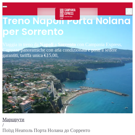
Treno Napoli Porta Nolana
per Sorrento
Viaggia in treno da
Napoli
a
Sorrento
con Campania Express,
Carrozze panoramiche con aria condizionata e posti a sedere
garantiti, tariffa unica €15,00,
Маршрути
/
Поїзд Неаполь Порта Нолана до Сорренто