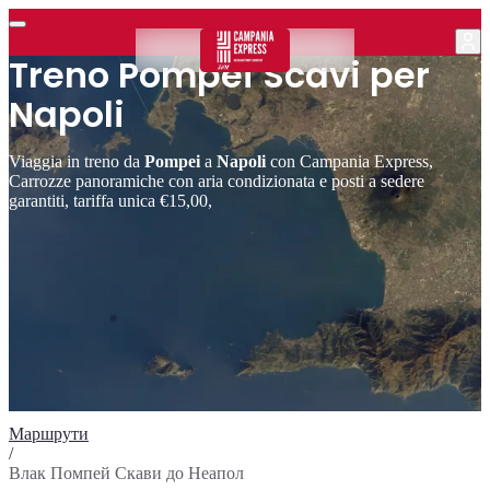
Treno Pompei Scavi per
Napoli
Viaggia in treno da
Pompei
a
Napoli
con Campania Express,
Carrozze panoramiche con aria condizionata e posti a sedere
garantiti, tariffa unica €15,00,
Маршрути
/
Влак Помпей Скави до Неапол