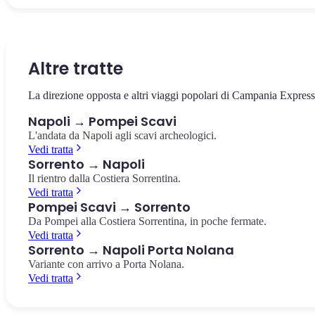
La via che taglia in due il centro storico, patrimonio UNESCO.
Il castello sul mare di Borgo Marinari, simbolo di Napoli. Vista
La più importante collezione di reperti pompeiani al mondo, a 10
Chiese barocche, presepi artigianali e pizzerie storiche.
panoramica sul Golfo e su Vesuvio.
minuti dalla Stazione Centrale.
Spaccanapoli
Castel dell'Ovo
Museo Archeologico Nazionale
Altre tratte
La direzione opposta e altri viaggi popolari di Campania Express
Napoli → Pompei Scavi
L'andata da Napoli agli scavi archeologici.
Vedi tratta
Sorrento → Napoli
Il rientro dalla Costiera Sorrentina.
Vedi tratta
Pompei Scavi → Sorrento
Da Pompei alla Costiera Sorrentina, in poche fermate.
Vedi tratta
Sorrento → Napoli Porta Nolana
Variante con arrivo a Porta Nolana.
Vedi tratta