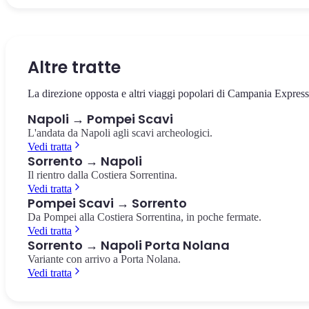
La via che taglia in due il centro storico, patrimonio UNESCO.
Il castello sul mare di Borgo Marinari, simbolo di Napoli. Vista
La più importante collezione di reperti pompeiani al mondo, a 10
Chiese barocche, presepi artigianali e pizzerie storiche.
panoramica sul Golfo e su Vesuvio.
minuti dalla Stazione Centrale.
Spaccanapoli
Castel dell'Ovo
Museo Archeologico Nazionale
Altre tratte
La direzione opposta e altri viaggi popolari di Campania Express
Napoli → Pompei Scavi
L'andata da Napoli agli scavi archeologici.
Vedi tratta
Sorrento → Napoli
Il rientro dalla Costiera Sorrentina.
Vedi tratta
Pompei Scavi → Sorrento
Da Pompei alla Costiera Sorrentina, in poche fermate.
Vedi tratta
Sorrento → Napoli Porta Nolana
Variante con arrivo a Porta Nolana.
Vedi tratta