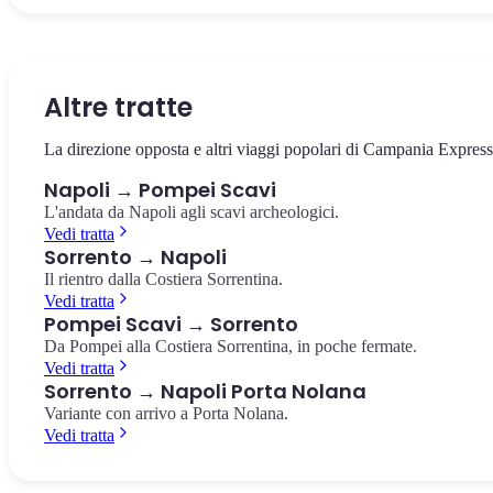
La via che taglia in due il centro storico, patrimonio UNESCO.
Il castello sul mare di Borgo Marinari, simbolo di Napoli. Vista
La più importante collezione di reperti pompeiani al mondo, a 10
Chiese barocche, presepi artigianali e pizzerie storiche.
panoramica sul Golfo e su Vesuvio.
minuti dalla Stazione Centrale.
Spaccanapoli
Castel dell'Ovo
Museo Archeologico Nazionale
Altre tratte
La direzione opposta e altri viaggi popolari di Campania Express
Napoli → Pompei Scavi
L'andata da Napoli agli scavi archeologici.
Vedi tratta
Sorrento → Napoli
Il rientro dalla Costiera Sorrentina.
Vedi tratta
Pompei Scavi → Sorrento
Da Pompei alla Costiera Sorrentina, in poche fermate.
Vedi tratta
Sorrento → Napoli Porta Nolana
Variante con arrivo a Porta Nolana.
Vedi tratta