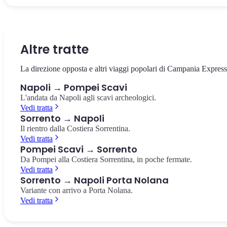
La via che taglia in due il centro storico, patrimonio UNESCO.
Il castello sul mare di Borgo Marinari, simbolo di Napoli. Vista
La più importante collezione di reperti pompeiani al mondo, a 10
Chiese barocche, presepi artigianali e pizzerie storiche.
panoramica sul Golfo e su Vesuvio.
minuti dalla Stazione Centrale.
Spaccanapoli
Castel dell'Ovo
Museo Archeologico Nazionale
Altre tratte
La direzione opposta e altri viaggi popolari di Campania Express
Napoli → Pompei Scavi
L'andata da Napoli agli scavi archeologici.
Vedi tratta
Sorrento → Napoli
Il rientro dalla Costiera Sorrentina.
Vedi tratta
Pompei Scavi → Sorrento
Da Pompei alla Costiera Sorrentina, in poche fermate.
Vedi tratta
Sorrento → Napoli Porta Nolana
Variante con arrivo a Porta Nolana.
Vedi tratta