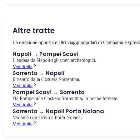
La via che taglia in due il centro storico, patrimonio UNESCO.
Il castello sul mare di Borgo Marinari, simbolo di Napoli. Vista
La più importante collezione di reperti pompeiani al mondo, a 10
Chiese barocche, presepi artigianali e pizzerie storiche.
panoramica sul Golfo e su Vesuvio.
minuti dalla Stazione Centrale.
Spaccanapoli
Castel dell'Ovo
Museo Archeologico Nazionale
Altre tratte
La direzione opposta e altri viaggi popolari di Campania Express
Napoli → Pompei Scavi
L'andata da Napoli agli scavi archeologici.
Vedi tratta
Sorrento → Napoli
Il rientro dalla Costiera Sorrentina.
Vedi tratta
Pompei Scavi → Sorrento
Da Pompei alla Costiera Sorrentina, in poche fermate.
Vedi tratta
Sorrento → Napoli Porta Nolana
Variante con arrivo a Porta Nolana.
Vedi tratta