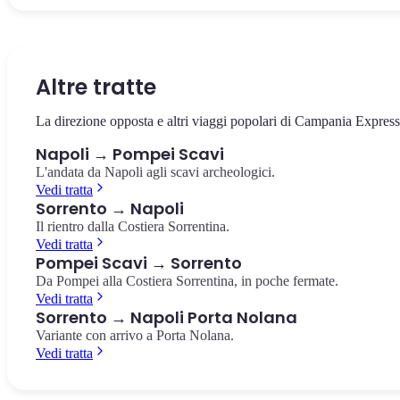
La via che taglia in due il centro storico, patrimonio UNESCO.
Il castello sul mare di Borgo Marinari, simbolo di Napoli. Vista
La più importante collezione di reperti pompeiani al mondo, a 10
Chiese barocche, presepi artigianali e pizzerie storiche.
panoramica sul Golfo e su Vesuvio.
minuti dalla Stazione Centrale.
Spaccanapoli
Castel dell'Ovo
Museo Archeologico Nazionale
Altre tratte
La direzione opposta e altri viaggi popolari di Campania Express
Napoli → Pompei Scavi
L'andata da Napoli agli scavi archeologici.
Vedi tratta
Sorrento → Napoli
Il rientro dalla Costiera Sorrentina.
Vedi tratta
Pompei Scavi → Sorrento
Da Pompei alla Costiera Sorrentina, in poche fermate.
Vedi tratta
Sorrento → Napoli Porta Nolana
Variante con arrivo a Porta Nolana.
Vedi tratta