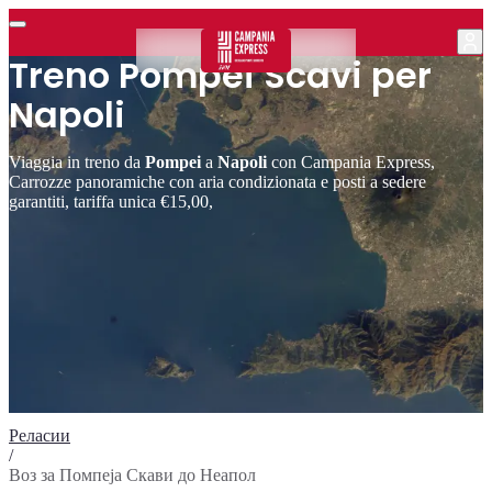
Treno Pompei Scavi per
Napoli
Viaggia in treno da
Pompei
a
Napoli
con Campania Express,
Carrozze panoramiche con aria condizionata e posti a sedere
garantiti, tariffa unica €15,00,
Реласии
/
Воз за Помпеја Скави до Неапол