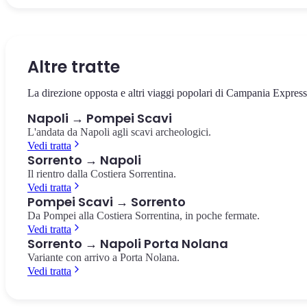
La via che taglia in due il centro storico, patrimonio UNESCO.
Il castello sul mare di Borgo Marinari, simbolo di Napoli. Vista
La più importante collezione di reperti pompeiani al mondo, a 10
Chiese barocche, presepi artigianali e pizzerie storiche.
panoramica sul Golfo e su Vesuvio.
minuti dalla Stazione Centrale.
Spaccanapoli
Castel dell'Ovo
Museo Archeologico Nazionale
Altre tratte
La direzione opposta e altri viaggi popolari di Campania Express
Napoli → Pompei Scavi
L'andata da Napoli agli scavi archeologici.
Vedi tratta
Sorrento → Napoli
Il rientro dalla Costiera Sorrentina.
Vedi tratta
Pompei Scavi → Sorrento
Da Pompei alla Costiera Sorrentina, in poche fermate.
Vedi tratta
Sorrento → Napoli Porta Nolana
Variante con arrivo a Porta Nolana.
Vedi tratta