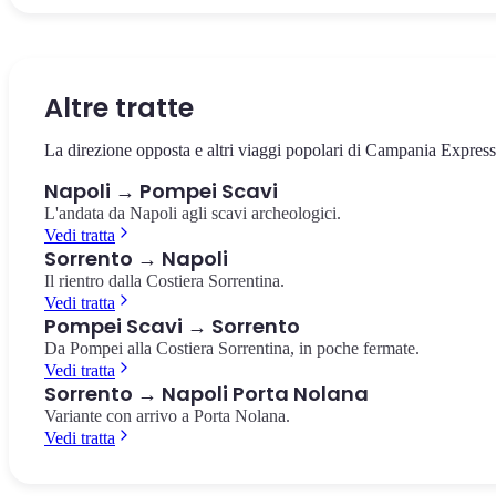
La via che taglia in due il centro storico, patrimonio UNESCO.
Il castello sul mare di Borgo Marinari, simbolo di Napoli. Vista
La più importante collezione di reperti pompeiani al mondo, a 10
Chiese barocche, presepi artigianali e pizzerie storiche.
panoramica sul Golfo e su Vesuvio.
minuti dalla Stazione Centrale.
Spaccanapoli
Castel dell'Ovo
Museo Archeologico Nazionale
Altre tratte
La direzione opposta e altri viaggi popolari di Campania Express
Napoli → Pompei Scavi
L'andata da Napoli agli scavi archeologici.
Vedi tratta
Sorrento → Napoli
Il rientro dalla Costiera Sorrentina.
Vedi tratta
Pompei Scavi → Sorrento
Da Pompei alla Costiera Sorrentina, in poche fermate.
Vedi tratta
Sorrento → Napoli Porta Nolana
Variante con arrivo a Porta Nolana.
Vedi tratta