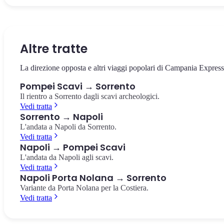
Il cuore della città antica, circondato dai templi e dalla basilica. Il
La villa suburbana con i celebri affreschi rossi del culto dionisiaco,
Il più antico anfiteatro romano in muratura conosciuto, costruito
punto da cui partire per esplorare gli scavi.
pochi passi dalla stazione.
nell'80 a.C. Capienza di 20.000 spettatori.
Foro di Pompei
Villa dei Misteri
Anfiteatro di Pompei
Altre tratte
La direzione opposta e altri viaggi popolari di Campania Express
Pompei Scavi → Sorrento
Il rientro a Sorrento dagli scavi archeologici.
Vedi tratta
Sorrento → Napoli
L'andata a Napoli da Sorrento.
Vedi tratta
Napoli → Pompei Scavi
L'andata da Napoli agli scavi.
Vedi tratta
Napoli Porta Nolana → Sorrento
Variante da Porta Nolana per la Costiera.
Vedi tratta