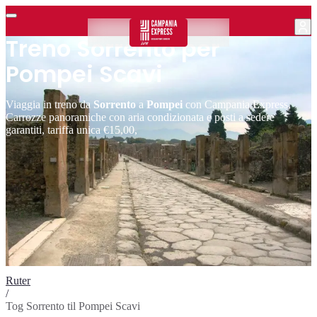
Treno Sorrento per
Pompei Scavi
Viaggia in treno da
Sorrento
a
Pompei
con Campania Express,
Carrozze panoramiche con aria condizionata e posti a sedere
garantiti, tariffa unica €15,00,
Ruter
/
Tog Sorrento til Pompei Scavi