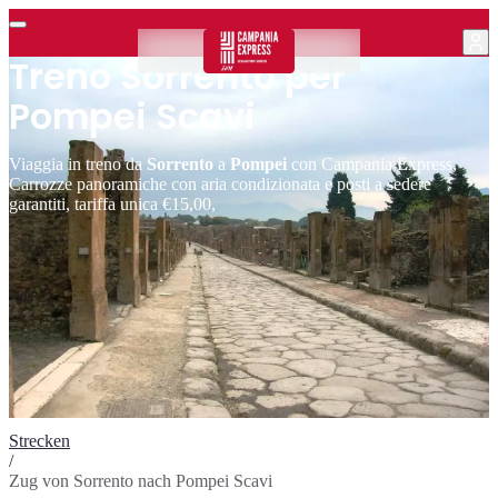
Treno Sorrento per
Pompei Scavi
Viaggia in treno da
Sorrento
a
Pompei
con Campania Express,
Carrozze panoramiche con aria condizionata e posti a sedere
garantiti, tariffa unica €15,00,
Strecken
/
Zug von Sorrento nach Pompei Scavi