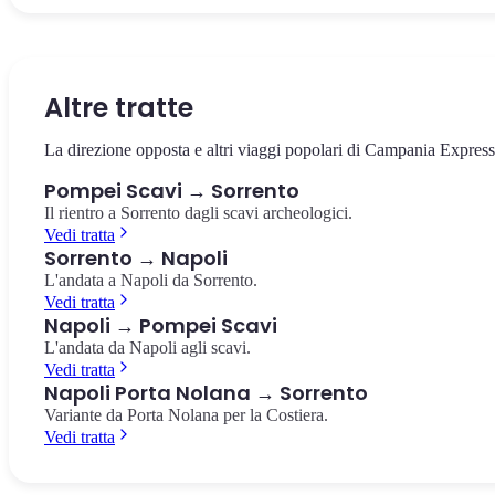
Il cuore della città antica, circondato dai templi e dalla basilica. Il
La villa suburbana con i celebri affreschi rossi del culto dionisiaco,
Il più antico anfiteatro romano in muratura conosciuto, costruito
punto da cui partire per esplorare gli scavi.
pochi passi dalla stazione.
nell'80 a.C. Capienza di 20.000 spettatori.
Foro di Pompei
Villa dei Misteri
Anfiteatro di Pompei
Altre tratte
La direzione opposta e altri viaggi popolari di Campania Express
Pompei Scavi → Sorrento
Il rientro a Sorrento dagli scavi archeologici.
Vedi tratta
Sorrento → Napoli
L'andata a Napoli da Sorrento.
Vedi tratta
Napoli → Pompei Scavi
L'andata da Napoli agli scavi.
Vedi tratta
Napoli Porta Nolana → Sorrento
Variante da Porta Nolana per la Costiera.
Vedi tratta