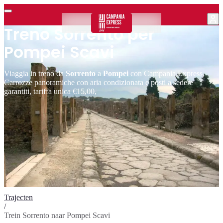
Treno Sorrento per
Pompei Scavi
Viaggia in treno da
Sorrento
a
Pompei
con Campania Express,
Carrozze panoramiche con aria condizionata e posti a sedere
garantiti, tariffa unica €15,00,
Trajecten
/
Trein Sorrento naar Pompei Scavi