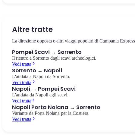
Il cuore della città antica, circondato dai templi e dalla basilica. Il
La villa suburbana con i celebri affreschi rossi del culto dionisiaco,
Il più antico anfiteatro romano in muratura conosciuto, costruito
punto da cui partire per esplorare gli scavi.
pochi passi dalla stazione.
nell'80 a.C. Capienza di 20.000 spettatori.
Foro di Pompei
Villa dei Misteri
Anfiteatro di Pompei
Altre tratte
La direzione opposta e altri viaggi popolari di Campania Express
Pompei Scavi → Sorrento
Il rientro a Sorrento dagli scavi archeologici.
Vedi tratta
Sorrento → Napoli
L'andata a Napoli da Sorrento.
Vedi tratta
Napoli → Pompei Scavi
L'andata da Napoli agli scavi.
Vedi tratta
Napoli Porta Nolana → Sorrento
Variante da Porta Nolana per la Costiera.
Vedi tratta