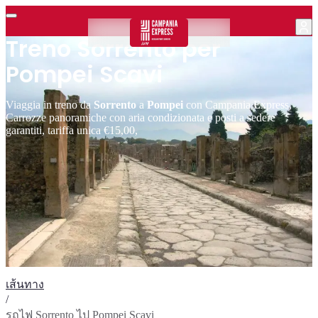
Treno Sorrento per
Pompei Scavi
Viaggia in treno da
Sorrento
a
Pompei
con Campania Express,
Carrozze panoramiche con aria condizionata e posti a sedere
garantiti, tariffa unica €15,00,
เส้นทาง
/
รถไฟ Sorrento ไป Pompei Scavi