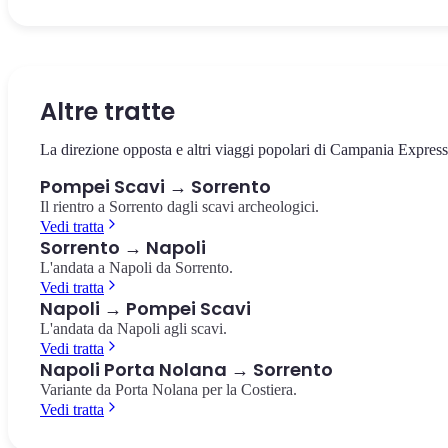
Il cuore della città antica, circondato dai templi e dalla basilica. Il
La villa suburbana con i celebri affreschi rossi del culto dionisiaco,
Il più antico anfiteatro romano in muratura conosciuto, costruito
punto da cui partire per esplorare gli scavi.
pochi passi dalla stazione.
nell'80 a.C. Capienza di 20.000 spettatori.
Foro di Pompei
Villa dei Misteri
Anfiteatro di Pompei
Altre tratte
La direzione opposta e altri viaggi popolari di Campania Express
Pompei Scavi → Sorrento
Il rientro a Sorrento dagli scavi archeologici.
Vedi tratta
Sorrento → Napoli
L'andata a Napoli da Sorrento.
Vedi tratta
Napoli → Pompei Scavi
L'andata da Napoli agli scavi.
Vedi tratta
Napoli Porta Nolana → Sorrento
Variante da Porta Nolana per la Costiera.
Vedi tratta