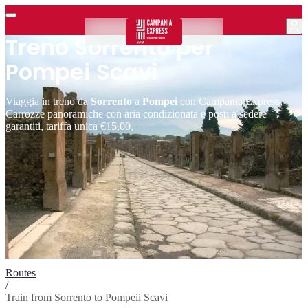
Treno Sorrento per
Pompei Scavi
Viaggia in treno da
Sorrento
a
Pompei
con Campania Express,
Carrozze panoramiche con aria condizionata e posti a sedere
garantiti, tariffa unica €15,00,
Routes
/
Train from Sorrento to Pompeii Scavi