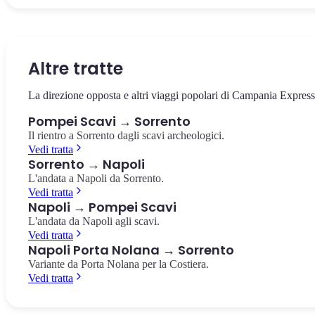
Il cuore della città antica, circondato dai templi e dalla basilica. Il
La villa suburbana con i celebri affreschi rossi del culto dionisiaco,
Il più antico anfiteatro romano in muratura conosciuto, costruito
punto da cui partire per esplorare gli scavi.
pochi passi dalla stazione.
nell'80 a.C. Capienza di 20.000 spettatori.
Foro di Pompei
Villa dei Misteri
Anfiteatro di Pompei
Altre tratte
La direzione opposta e altri viaggi popolari di Campania Express
Pompei Scavi → Sorrento
Il rientro a Sorrento dagli scavi archeologici.
Vedi tratta
Sorrento → Napoli
L'andata a Napoli da Sorrento.
Vedi tratta
Napoli → Pompei Scavi
L'andata da Napoli agli scavi.
Vedi tratta
Napoli Porta Nolana → Sorrento
Variante da Porta Nolana per la Costiera.
Vedi tratta