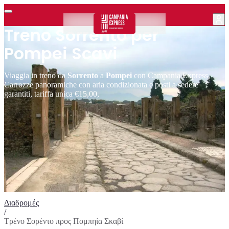
Treno Sorrento per
Pompei Scavi
Viaggia in treno da
Sorrento
a
Pompei
con Campania Express,
Carrozze panoramiche con aria condizionata e posti a sedere
garantiti, tariffa unica €15,00,
Διαδρομές
/
Τρένο Σορέντο προς Πομπηία Σκαβί