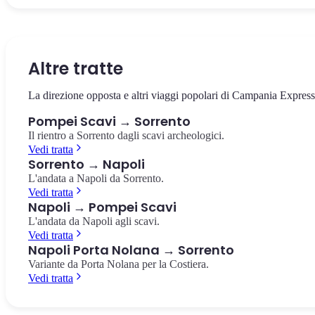
Il cuore della città antica, circondato dai templi e dalla basilica. Il
La villa suburbana con i celebri affreschi rossi del culto dionisiaco,
Il più antico anfiteatro romano in muratura conosciuto, costruito
punto da cui partire per esplorare gli scavi.
pochi passi dalla stazione.
nell'80 a.C. Capienza di 20.000 spettatori.
Foro di Pompei
Villa dei Misteri
Anfiteatro di Pompei
Altre tratte
La direzione opposta e altri viaggi popolari di Campania Express
Pompei Scavi → Sorrento
Il rientro a Sorrento dagli scavi archeologici.
Vedi tratta
Sorrento → Napoli
L'andata a Napoli da Sorrento.
Vedi tratta
Napoli → Pompei Scavi
L'andata da Napoli agli scavi.
Vedi tratta
Napoli Porta Nolana → Sorrento
Variante da Porta Nolana per la Costiera.
Vedi tratta