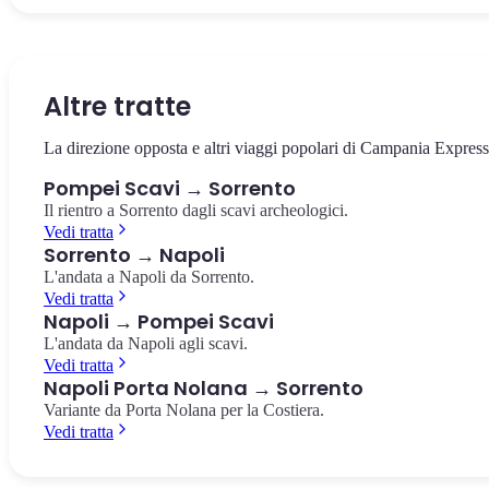
Il cuore della città antica, circondato dai templi e dalla basilica. Il
La villa suburbana con i celebri affreschi rossi del culto dionisiaco,
Il più antico anfiteatro romano in muratura conosciuto, costruito
punto da cui partire per esplorare gli scavi.
pochi passi dalla stazione.
nell'80 a.C. Capienza di 20.000 spettatori.
Foro di Pompei
Villa dei Misteri
Anfiteatro di Pompei
Altre tratte
La direzione opposta e altri viaggi popolari di Campania Express
Pompei Scavi → Sorrento
Il rientro a Sorrento dagli scavi archeologici.
Vedi tratta
Sorrento → Napoli
L'andata a Napoli da Sorrento.
Vedi tratta
Napoli → Pompei Scavi
L'andata da Napoli agli scavi.
Vedi tratta
Napoli Porta Nolana → Sorrento
Variante da Porta Nolana per la Costiera.
Vedi tratta