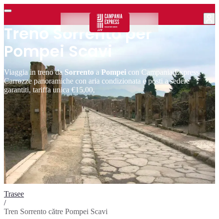
Treno Sorrento per
Pompei Scavi
Viaggia in treno da
Sorrento
a
Pompei
con Campania Express,
Carrozze panoramiche con aria condizionata e posti a sedere
garantiti, tariffa unica €15,00,
Trasee
/
Tren Sorrento către Pompei Scavi