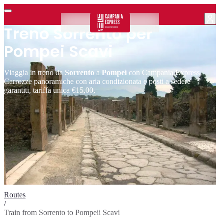
Treno Sorrento per
Pompei Scavi
Viaggia in treno da
Sorrento
a
Pompei
con Campania Express,
Carrozze panoramiche con aria condizionata e posti a sedere
garantiti, tariffa unica €15,00,
Routes
/
Train from Sorrento to Pompeii Scavi