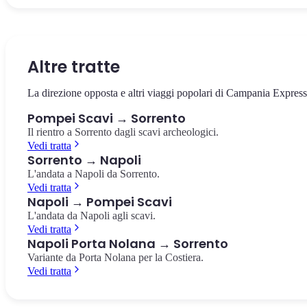
Il cuore della città antica, circondato dai templi e dalla basilica. Il
La villa suburbana con i celebri affreschi rossi del culto dionisiaco,
Il più antico anfiteatro romano in muratura conosciuto, costruito
punto da cui partire per esplorare gli scavi.
pochi passi dalla stazione.
nell'80 a.C. Capienza di 20.000 spettatori.
Foro di Pompei
Villa dei Misteri
Anfiteatro di Pompei
Altre tratte
La direzione opposta e altri viaggi popolari di Campania Express
Pompei Scavi → Sorrento
Il rientro a Sorrento dagli scavi archeologici.
Vedi tratta
Sorrento → Napoli
L'andata a Napoli da Sorrento.
Vedi tratta
Napoli → Pompei Scavi
L'andata da Napoli agli scavi.
Vedi tratta
Napoli Porta Nolana → Sorrento
Variante da Porta Nolana per la Costiera.
Vedi tratta