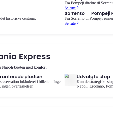
Fra Pompeji direkte til Sorrent
Se rute
Sorrento → Pompeji 
det historiske centrum.
Fra Sorrento til Pompeji-ruiner
Se rute
ania Express
ske Napoli-bugten med komfort.
ranterede pladser
Udvalgte stop
sreservation inkluderet i billetten. Ingen
Kun de strategiske sto
, ingen overraskelser.
Napoli, Ercolano, Pomp