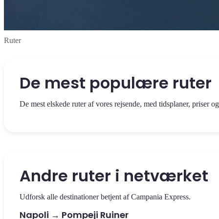
Ruter
De mest populære ruter
De mest elskede ruter af vores rejsende, med tidsplaner, priser og 
Se rute
Det panoramiske tog mellem Napoli Hovedbanegård og hjertet af S
rute.
Andre ruter i netværket
Napoli → Sorrento
Udforsk alle destinationer betjent af Campania Express.
Napoli → Pompeji Ruiner