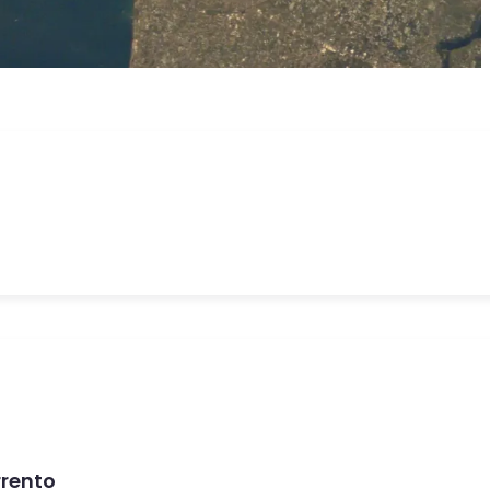
 Hovedbanegård — panoramaudsigt over bugten og Vesuv.
rrento