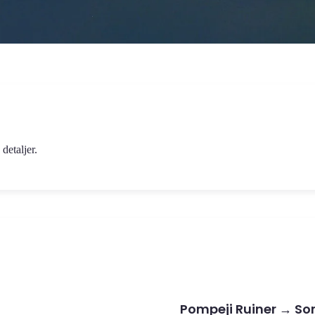
detaljer.
Se rute
orrento-kysten. 50 minutter, €15,00 pr.
Retur fra Sorrento til Napoli
Sorrento → Napoli
Pompeji Ruiner → So