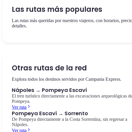
Las rutas más populares
Las rutas más queridas por nuestros viajeros, con horarios, preci
detalles.
Ver ruta
Ver ruta
El tren panorámico entre la Estación Central de Nápoles y el cora
El regreso de Sorrento a la Estación Central de Nápoles — vista
de la Costa Sorrentina. 50 minutos, €15,00 por trayecto.
panorámica del Golfo y del Vesubio.
Otras rutas de la red
Napoli → Sorrento
Sorrento → Napoli
Explora todos los destinos servidos por Campania Express.
Nápoles → Pompeya Escavi
El tren turístico directamente a las excavaciones arqueológicas d
Pompeya.
Ver ruta
Pompeya Escavi → Sorrento
De Pompeya directamente a la Costa Sorrentina, sin regresar a
Nápoles.
Ver ruta