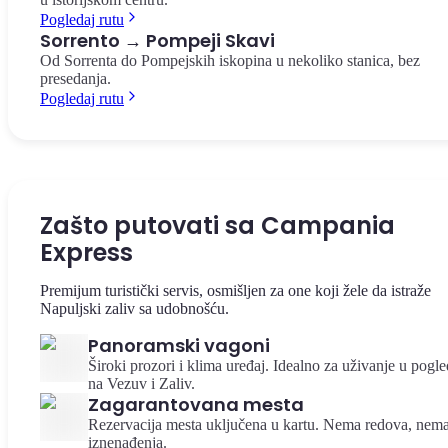
Pogledaj rutu
Sorrento → Pompeji Skavi
Od Sorrenta do Pompejskih iskopina u nekoliko stanica, bez
presedanja.
Pogledaj rutu
Zašto putovati sa Campania
Express
Premijum turistički servis, osmišljen za one koji žele da istraže
Napuljski zaliv sa udobnošću.
Panoramski vagoni
Široki prozori i klima uređaj. Idealno za uživanje u pogl
na Vezuv i Zaliv.
Zagarantovana mesta
Rezervacija mesta uključena u kartu. Nema redova, nem
iznenađenja.