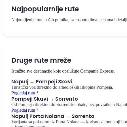
Najpopularnije rute
Najomiljenije rute naših putnika, sa rasporedima, cenama i detalj
Pogledaj rutu
Pogledaj rutu
Panoramski voz između Glavne stanice Napulja i srca Sorrentske
Povratak iz Sorrenta do Glavne stanice Napulja — panoramski
obale. 50 minuta, €15,00 po ruti.
pogled na Zaliv i Vezuv.
Druge rute mreže
Napoli → Sorrento
Sorrento → Napoli
Istražite sve destinacije koje opslužuje Campania Express.
Napulj → Pompeji Skavi
Turistički voz direktno do arheoloških iskopina Pompeja.
Pogledaj rutu
Pompeji Skavi → Sorrento
Od Pompeja direktno do Sorrentske obale, bez povratka u Napul
Pogledaj rutu
Napulj Porta Nolana → Sorrento
Varijanta sa polaskom iz Porta Nolana — korisno za one koji bo
u istorijskom centru.