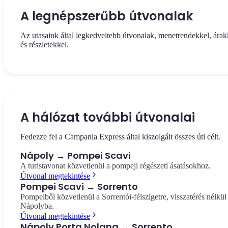
A legnépszerűbb útvonalak
Az utasaink által legkedveltebb útvonalak, menetrendekkel, árak
és részletekkel.
Útvonal megtekintése
Útvonal megtekintése
A panorámás vonat a Nápolyi Központi Pályaudvar és a Sorrentói
Visszatérés Sorrentóból a Nápolyi Központi Pályaudvarra —
félsziget szíve között. 50 perc, €15,00 útvonalanként.
panorámás kilátás az öbölre és a Vezúvra.
A hálózat további útvonalai
Napoli → Sorrento
Sorrento → Napoli
Fedezze fel a Campania Express által kiszolgált összes úti célt.
Nápoly → Pompei Scavi
A turistavonat közvetlenül a pompeji régészeti ásatásokhoz.
Útvonal megtekintése
Pompei Scavi → Sorrento
Pompeiből közvetlenül a Sorrentói-félszigetre, visszatérés nélkül
Nápolyba.
Útvonal megtekintése
Nápoly Porta Nolana → Sorrento