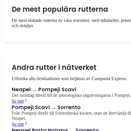
De mest populära rutterna
De mest älskade rutterna av våra resenärer, med tidtabeller, priser
och detaljer.
Se rutt
Se rutt
Det panoramiska tåget mellan Neapels centralstation och hjärtat a
Återresan från Sorrento till Neapels centralstation — panoramautsi
Sorrentinska kusten. 50 minuter, €15,00 per rutt.
över bukten och Vesuvius.
Andra rutter i nätverket
Napoli → Sorrento
Sorrento → Napoli
Utforska alla destinationer som betjänas av Campania Express.
Neapel → Pompeji Scavi
Det turisttåg direkt till de arkeologiska utgrävningarna i Pompeji.
Se rutt
Pompeji Scavi → Sorrento
Från Pompeji direkt till Sorrentinska kusten, utan att återvända til
Neapel.
Se rutt
Neapel Porta Nolana → Sorrento