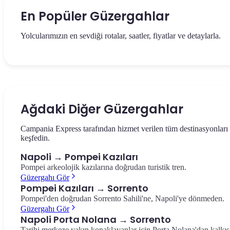
En Popüler Güzergahlar
Yolcularımızın en sevdiği rotalar, saatler, fiyatlar ve detaylarla.
Güzergahı Gör
Güzergahı Gör
Napoli Merkez İstasyonu ile Sorrento Sahili'nin kalbi arasında
Sorrento'dan Napoli Merkez İstasyonu'na dönüş — Körfez ve Ve
panoramik tren. 50 dakika, tek yön €15,00.
manzarası.
Ağdaki Diğer Güzergahlar
Napoli → Sorrento
Sorrento → Napoli
Campania Express tarafından hizmet verilen tüm destinasyonları
keşfedin.
Napoli → Pompei Kazıları
Pompei arkeolojik kazılarına doğrudan turistik tren.
Güzergahı Gör
Pompei Kazıları → Sorrento
Pompei'den doğrudan Sorrento Sahili'ne, Napoli'ye dönmeden.
Güzergahı Gör
Napoli Porta Nolana → Sorrento
Tarihi merkeze yakın konaklayanlar için Porta Nolana'dan kalkış