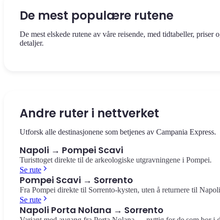
De mest populære rutene
De mest elskede rutene av våre reisende, med tidtabeller, priser 
detaljer.
Se rute
Se rute
Det panoramiske toget mellom Napoli Sentralstasjon og hjertet av
Retur fra Sorrento til Napoli Sentralstasjon — panoramautsikt ove
Sorrento-kysten. 50 minutter, €15,00 per rute.
bukten og Vesuv.
Andre ruter i nettverket
Napoli → Sorrento
Sorrento → Napoli
Utforsk alle destinasjonene som betjenes av Campania Express.
Napoli → Pompei Scavi
Turisttoget direkte til de arkeologiske utgravningene i Pompei.
Se rute
Pompei Scavi → Sorrento
Fra Pompei direkte til Sorrento-kysten, uten å returnere til Napoli
Se rute
Napoli Porta Nolana → Sorrento
Variant med avgang fra Porta Nolana — nyttig for de som bor i 